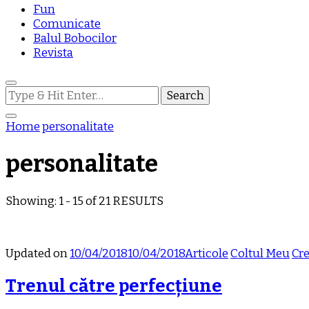
Fun
Comunicate
Balul Bobocilor
Revista
Looking
for
Something?
Home
personalitate
personalitate
Showing: 1 - 15 of 21 RESULTS
Updated on
10/04/2018
10/04/2018
Articole
Coltul Meu
Cre
Trenul către perfecțiune