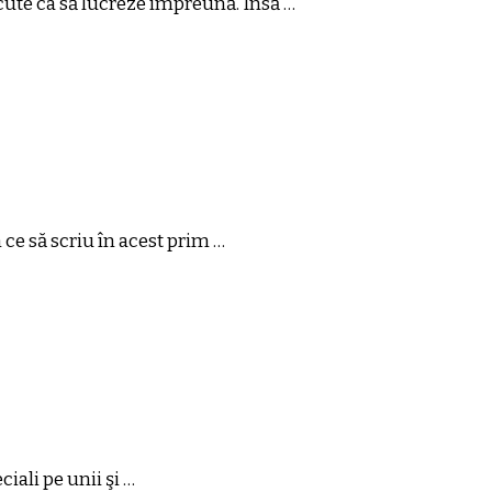
ăcute ca să lucreze împreună. Însă …
e să scriu în acest prim …
iali pe unii şi …