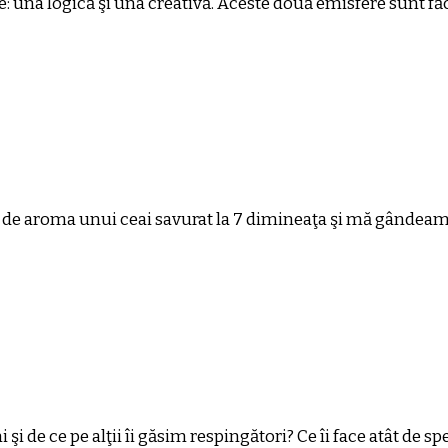
e: una logică şi una creativă. Aceste două emisfere sunt f
de aroma unui ceai savurat la 7 dimineaţa şi mă gândeam c
de ce pe alţii îi găsim respingători? Ce îi face atât de spec