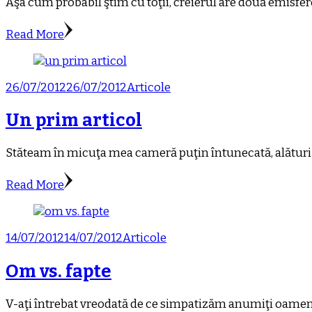
Aşa cum probabil ştim cu toţii, creierul are două emisfer
Read More
26/07/2012
26/07/2012
Articole
Un prim articol
Stăteam în micuţa mea cameră puţin întunecată, alături 
Read More
14/07/2012
14/07/2012
Articole
Om vs. fapte
V-aţi întrebat vreodată de ce simpatizăm anumiţi oameni şi 