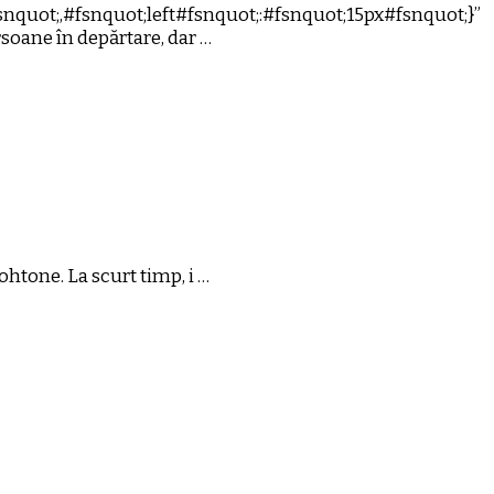
nquot;,#fsnquot;left#fsnquot;:#fsnquot;15px#fsnquot;}”
rsoane în depărtare, dar …
ohtone. La scurt timp, i …