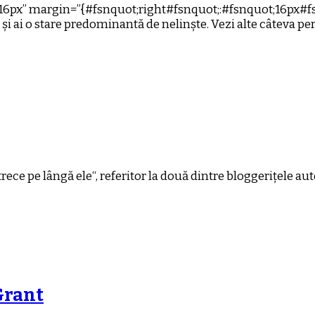
16px” margin=”{#fsnquot;right#fsnquot;:#fsnquot;16px#fs
 și ai o stare predominantă de nelinște. Vezi alte câteva pe
ce pe lângă ele“, referitor la două dintre bloggerițele aut
Grant