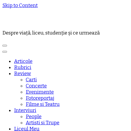
Skip to Content
Despre viață, liceu, studenție și ce urmează
Articole
Rubrici
Review
Carti
Concerte
Evenimente
Fotoreportaj
Filme si Teatru
Interviuri
People
Artisti si Trupe
Liceul Meu