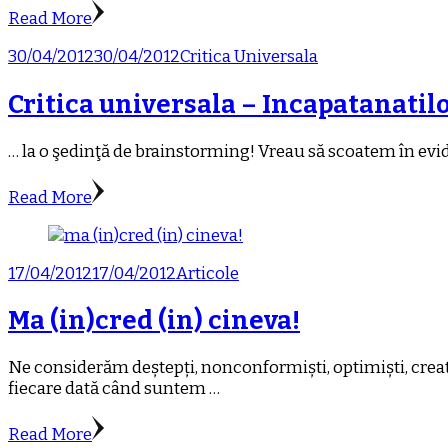
Read More
30/04/2012
30/04/2012
Critica Universala
Critica universala – Incapatanatil
… la o şedinţă de brainstorming! Vreau să scoatem în eviden
Read More
17/04/2012
17/04/2012
Articole
Ma (in)cred (in) cineva!
Ne considerăm deștepți, nonconformiști, optimiști, creati
fiecare dată când suntem …
Read More