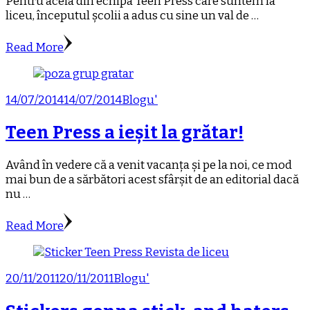
Pentru aceia din echipa Teen Press care suntem la
liceu, începutul școlii a adus cu sine un val de …
Read More
14/07/2014
14/07/2014
Blogu'
Teen Press a ieșit la grătar!
Având în vedere că a venit vacanța și pe la noi, ce mod
mai bun de a sărbători acest sfârșit de an editorial dacă
nu …
Read More
20/11/2011
20/11/2011
Blogu'