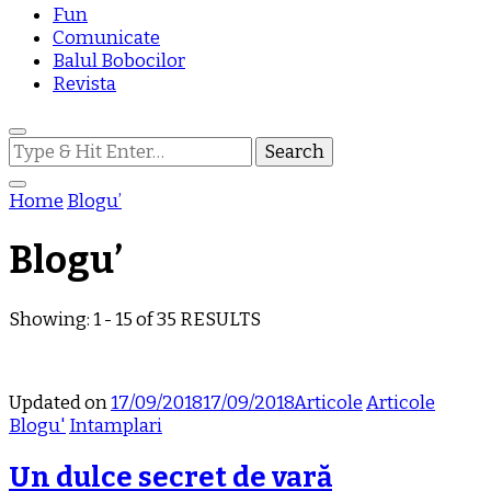
Fun
Comunicate
Balul Bobocilor
Revista
Looking
for
Something?
Home
Blogu’
Blogu’
Showing: 1 - 15 of 35 RESULTS
Updated on
17/09/2018
17/09/2018
Articole
Articole
Blogu'
Intamplari
Un dulce secret de vară