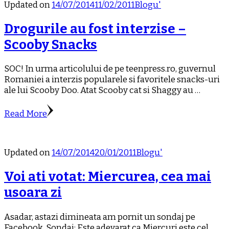
Updated on
14/07/2014
11/02/2011
Blogu'
Drogurile au fost interzise –
Scooby Snacks
SOC! In urma articolului de pe teenpress.ro, guvernul
Romaniei a interzis popularele si favoritele snacks-uri
ale lui Scooby Doo. Atat Scooby cat si Shaggy au …
Read More
Updated on
14/07/2014
20/01/2011
Blogu'
Voi ati votat: Miercurea, cea mai
usoara zi
Asadar, astazi dimineata am pornit un sondaj pe
Facebook. Sondaj: Este adevarat ca Miercuri este cel