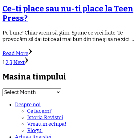
Ce-ti place sau nu-ti place la Teen
Press?
Pe bune! Chiar vrem să ştim. Spune ce vrei frate. Te
provocăm să dai tot ce ai mai bun din tine şi sa ne zici …
Read More
Posts
Page
Page
Page
1
2
3
Next
pagination
Masina timpului
Masina
timpului
Despre noi
Ce facem?
Istoria Revistei
Vreau in echipa!
Blogu’
Arhiva Revistei