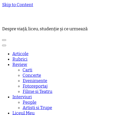
Skip to Content
Despre viață, liceu, studenție și ce urmează
Articole
Rubrici
Review
Carti
Concerte
Evenimente
Fotoreportaj
Filme si Teatru
Interviuri
People
Artisti si Trupe
Liceul Meu