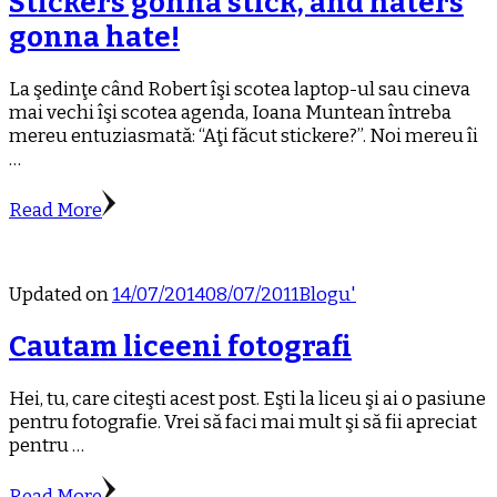
Stickers gonna stick, and haters
gonna hate!
La şedinţe când Robert îşi scotea laptop-ul sau cineva
mai vechi îşi scotea agenda, Ioana Muntean întreba
mereu entuziasmată: “Aţi făcut stickere?”. Noi mereu îi
…
Read More
Updated on
14/07/2014
08/07/2011
Blogu'
Cautam liceeni fotografi
Hei, tu, care citeşti acest post. Eşti la liceu şi ai o pasiune
pentru fotografie. Vrei să faci mai mult şi să fii apreciat
pentru …
Read More