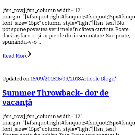
[fsn_row][fsn_column width=”12″
margin=”{#fsnquot;right#fsnquot;:#fsnquot;15px#fsnquo
font_size=”16px” column_style=”light”][fsn_text] Nu
pot spune povestea verii mele în câteva cuvinte. Poate,
dacă aș face-o, și-ar pierde din însemnătate. Sau poate,
spunându-v-o …
Read More
Updated on
16/09/2018
16/09/2018
Articole
Blogu'
Summer Throwback- dor de
vacanță
[fsn_row][fsn_column width=”12″
margin=”{#fsnquot;right#fsnquot;:#fsnquot;15px#fsnquo
font_size=”16px” column_style=”light”][fsn_text]