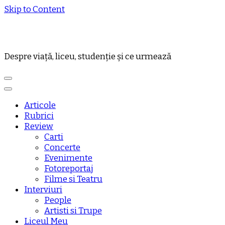
Skip to Content
Despre viață, liceu, studenție și ce urmează
Articole
Rubrici
Review
Carti
Concerte
Evenimente
Fotoreportaj
Filme si Teatru
Interviuri
People
Artisti si Trupe
Liceul Meu