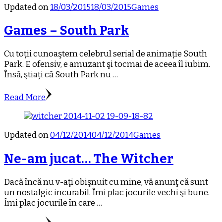
Updated on
18/03/2015
18/03/2015
Games
Games – South Park
Cu toții cunoaştem celebrul serial de animație South
Park. E ofensiv, e amuzant şi tocmai de aceea îl iubim.
Însă, ştiați că South Park nu …
Read More
Updated on
04/12/2014
04/12/2014
Games
Ne-am jucat… The Witcher
Dacă încă nu v-aţi obişnuit cu mine, vă anunţ că sunt
un nostalgic incurabil. Îmi plac jocurile vechi şi bune.
Îmi plac jocurile în care …