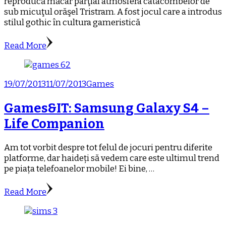
reproducă măcar parţial atmosfera catacombelor de
sub micuţul orăşel Tristram. A fost jocul care a introdus
stilul gothic în cultura gameristică
Read More
19/07/2013
11/07/2013
Games
Games&IT: Samsung Galaxy S4 –
Life Companion
Am tot vorbit despre tot felul de jocuri pentru diferite
platforme, dar haideți să vedem care este ultimul trend
pe piața telefoanelor mobile! Ei bine, …
Read More