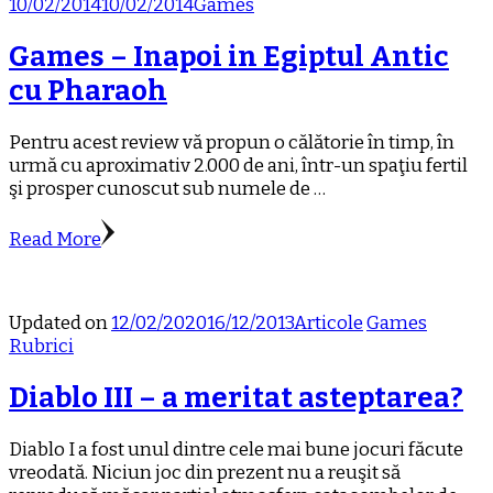
10/02/2014
10/02/2014
Games
Games – Inapoi in Egiptul Antic
cu Pharaoh
Pentru acest review vă propun o călătorie în timp, în
urmă cu aproximativ 2.000 de ani, într-un spaţiu fertil
şi prosper cunoscut sub numele de …
Read More
Updated on
12/02/2020
16/12/2013
Articole
Games
Rubrici
Diablo III – a meritat asteptarea?
Diablo I a fost unul dintre cele mai bune jocuri făcute
vreodată. Niciun joc din prezent nu a reuşit să