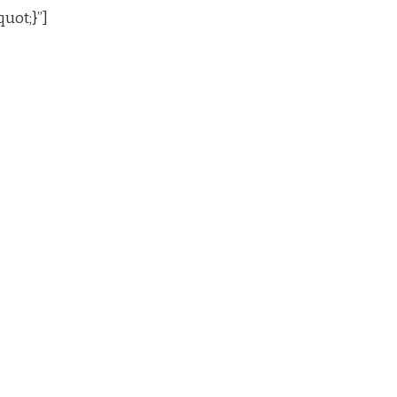
uot;}”]