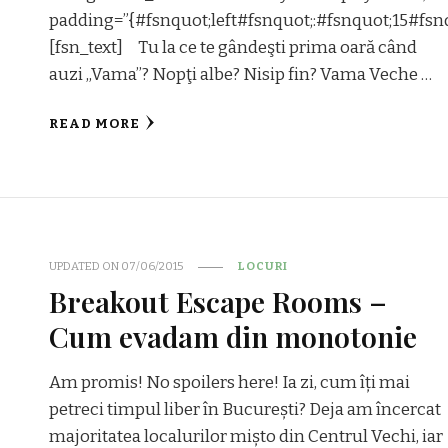
padding=”{#fsnquot;left#fsnquot;:#fsnquot;15#fsnq
[fsn_text] Tu la ce te gândeşti prima oară când
auzi ,,Vama’’? Nopţi albe? Nisip fin? Vama Veche …
READ MORE
UPDATED ON
07/06/2015
LOCURI
Breakout Escape Rooms –
Cum evadam din monotonie
Am promis! No spoilers here! Ia zi, cum îți mai
petreci timpul liber în București? Deja am încercat
majoritatea localurilor mișto din Centrul Vechi, iar