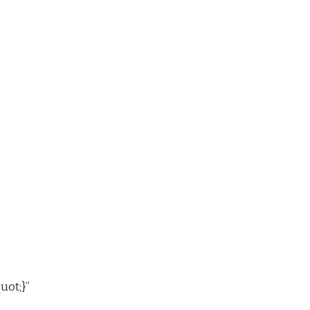
uot;}”