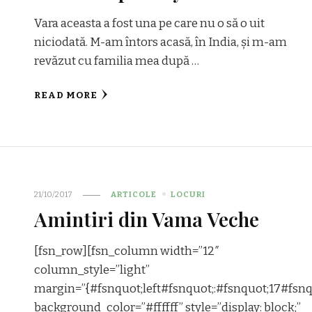
Vara aceasta a fost una pe care nu o să o uit
niciodată. M-am întors acasă, în India, și m-am
revăzut cu familia mea după …
READ MORE
21/10/2017
ARTICOLE
LOCURI
Amintiri din Vama Veche
[fsn_row][fsn_column width=”12″
column_style=”light”
margin=”{#fsnquot;left#fsnquot;:#fsnquot;17#fsnq
background_color=”#ffffff” style=”display: block;”