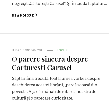
negreşit „Cărtureşti Carusel“. Şi, în ciuda faptului …
READ MORE
UPDATED ON
18/02/2015
LOCURI
O parere sincera despre
Carturesti Carusel
Săptămâna trecută, toată lumea vorbea despre
deschiderea acestei librării, „parcă scoasă din
povești“. Așa că, mânați de iubirea noastră de
cultură și o oarecare curiozitate, …