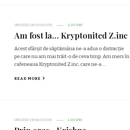
UPDATED ON
01/04/2015
LOCURI
Am fost la… Kryptonited Z.inc
Acest sfârșit de săptămâna ne-a adus o distracție
pe care nu am mai trăit-o de ceva timp. Am mers în
cafeneaua Kryptonited Z.inc, care ne-a …
READ MORE
UPDATED ON
16/03/2015
LOCURI