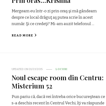
Prin oras…Krishna
Mergeam eu într-o zi prin oraş şi mă gândeam
despre ce local drăguţ aş putea scrie în acest
număr. Şi ce credeţi? Mi-am auzit telefonul …
READ MORE
UPDATED ON
01/03/2015
LOCURI
Noul escape room din Centru:
Misterium 52
Pun pariu că, dacă vei întreba orice bucureştean ce
s-a deschis recent în Centrul Vechi, îţi va răspunde