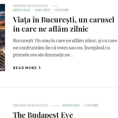
UPDATED ON
13/02/2020
ARTICOLE
HAI-HUI
LOCURI
Viața în București, un carusel
în care ne aflăm zilnic
București. Un oraș în care ne aflăm zilnic, și cu care
ne confruntăm fie că vrem sau nu. Începând cu
primele ore ale dimineții ne …
READ MORE
UPDATED ON
16/02/2020
ARTICOLE
LOCURI
The Budapest Eye