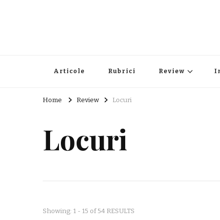
Articole
Rubrici
Review
I
Home
Review
Locuri
Locuri
Showing: 1 - 15 of 54 RESULTS