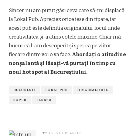
Sincer, nu am putut găsi ceva care să-mi displacă
la Lokal Pub. Apreciez orice iese din tipare, iar
acest pub este definiția originalului, locul unde
creativitatea și-a atins cotele maxime. Chiar mă
bucur că l-am descoperit și sper că pe viitor
fiecare dintre voi o va face.
Abordați o atitudine
nonșalantă și lăsați-vă purtați în timp cu
noul hot spot al Bucureștiului.
BUCURESTI
LOKAL PUB
ORIGINALITATE
SUPER
TERASA
PREVIOUS ARTICLE