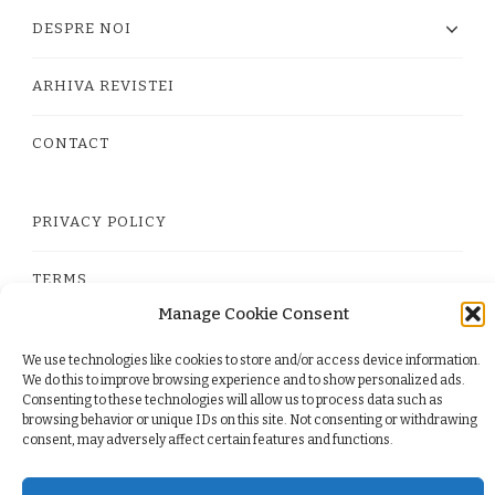
DESPRE NOI
ARHIVA REVISTEI
CONTACT
PRIVACY POLICY
TERMS
Manage Cookie Consent
COOKIE POLICY (EU)
We use technologies like cookies to store and/or access device information.
We do this to improve browsing experience and to show personalized ads.
Consenting to these technologies will allow us to process data such as
browsing behavior or unique IDs on this site. Not consenting or withdrawing
consent, may adversely affect certain features and functions.
© Copyright 2026
. All Rights Reserved.
Yummy Recipe
| Developed By
Blossom Themes
. Powered by