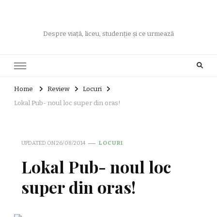
Despre viață, liceu, studenție și ce urmează
Home
Review
Locuri
Lokal Pub- noul loc super din oras!
UPDATED ON
26/08/2014
LOCURI
Lokal Pub- noul loc
super din oras!