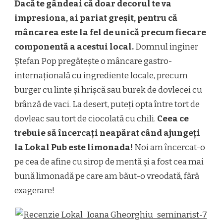
Dacă te gândeai că doar decorul te va
impresiona, ai pariat greșit, pentru că
mâncarea este la fel de unică precum fiecare
componentă a acestui local.
Domnul inginer
Ștefan Pop pregătește o mâncare gastro-
internațională cu ingrediente locale, precum
burger cu linte și hrișcă sau burek de dovlecei cu
brânză de vaci. La desert, puteți opta între tort de
dovleac sau tort de ciocolată cu chili.
Ceea ce
trebuie să încercați neapărat când ajungeți
la Lokal Pub este limonada!
Noi am încercat-o
pe cea de afine cu sirop de mentă și a fost cea mai
bună limonadă pe care am băut-o vreodată, fără
exagerare!