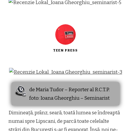
TEEN PRESS
de Maria Tudor – Reporter al R.C.T.P.
foto: Ioana Gheorghiu – Seminarist
Dimineață, prânz, seară, toată lumea se îndreaptă
numai spre Lipscani, de parcă toate celelalte
străzi din București s-ar fi evaporat. Însă, noi ne-