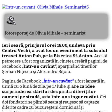
fotoreportaj de Olivia Mihale – seminarist
Ieri seară, prin jurul orei 18.00, undeva prin
Centru Vechi, a avut loc un eveniment la subsolul
treasei Anton Pub, pe la Biserica Sf. Anton.
Acestă
petrecere a fost organizată în cinstea creării paginii de
Facebook
„Într-un cuvânt“,
aparţinând tinerilor
Şerban Niţescu şi Alexandru Biţoiu.
Pagina de Facebook
„
Într-un cuvânt“
a fost lansată în
urmă cu o lună de zile, pe 17 iulie, şi
are ca idee
surprinderea stărilor de spirit a diferiţilor
oameni pe stradă, asta într-un singur cuvânt.
Cei
doi fondatori se plimbă seara şi reuşesc să capteze
diferite cadre cu bucureşteni dornici să îşi