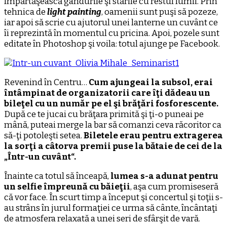
împărtăşească gândurile şi stările cu restul lumii. Prin
tehnica de
light painting
, oamenii sunt puşi să pozeze,
iar apoi să scrie cu ajutorul unei lanterne un cuvânt ce
îi reprezintă în momentul cu pricina. Apoi, pozele sunt
editate în Photoshop şi voila: totul ajunge pe Facebook.
Revenind în Centru…
Cum ajungeai la subsol, erai
întâmpinat de organizatorii care îţi dădeau un
bileţel cu un număr pe el şi brăţări fosforescente.
După ce te jucai cu brăţara primită şi ţi-o puneai pe
mână, puteai merge la bar să comanzi ceva răcoritor ca
să-ţi potoleşti setea.
Biletele erau pentru extragerea
la sorţi a câtorva premii puse la bătaie de cei de la
„Într-un cuvânt“.
Înainte ca totul să înceapă,
lumea s-a adunat pentru
un selfie împreună cu băieţii
, aşa cum promiseseră
că vor face. În scurt timp a început şi concertul şi toţii s-
au strâns în jurul formaţiei ce urma să cânte, încântaţi
de atmosfera relaxată a unei seri de sfârşit de vară.