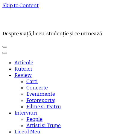
Skip to Content
Despre viață, liceu, studenție și ce urmează
Articole
Rubrici
Review
Carti
Concerte
Evenimente
Fotoreportaj
Filme si Teatru
Interviuri
People
Artisti si Trupe
Liceul Meu