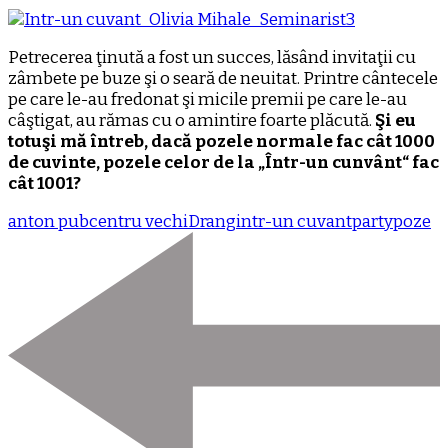
Petrecerea ţinută a fost un succes, lăsând invitaţii cu
zâmbete pe buze şi o seară de neuitat. Printre cântecele
pe care le-au fredonat şi micile premii pe care le-au
câştigat, au rămas cu o amintire foarte plăcută.
Şi eu
totuşi mă întreb, dacă pozele normale fac cât 1000
de cuvinte, pozele celor de la „Într-un cunvânt“ fac
cât 1001?
anton pub
centru vechi
Drang
intr-un cuvant
party
poze