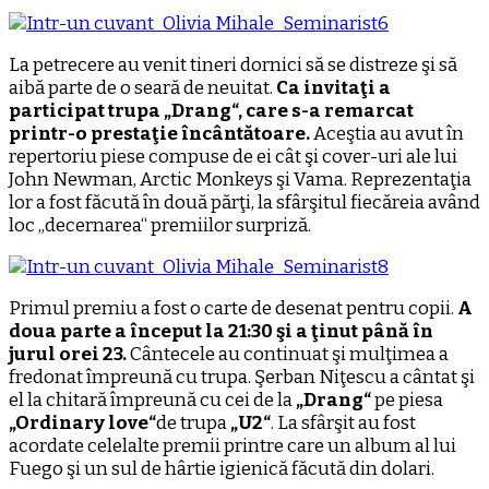
La petrecere au venit tineri dornici să se distreze şi să
aibă parte de o seară de neuitat.
Ca invitaţi a
participat trupa „Drang“, care s-a remarcat
printr-o prestaţie încântătoare.
Aceştia au avut în
repertoriu piese compuse de ei cât şi cover-uri ale lui
John Newman, Arctic Monkeys şi Vama. Reprezentaţia
lor a fost făcută în două părţi, la sfârşitul fiecăreia având
loc „decernarea“ premiilor surpriză.
Primul premiu a fost o carte de desenat pentru copii.
A
doua parte a început la 21:30 şi a ţinut până în
jurul orei 23.
Cântecele au continuat şi mulţimea a
fredonat împreună cu trupa. Şerban Niţescu a cântat şi
el la chitară împreună cu cei de la
„Drang“
pe piesa
„Ordinary love“
de trupa
„U2“
. La sfârşit au fost
acordate celelalte premii printre care un album al lui
Fuego şi un sul de hârtie igienică făcută din dolari.