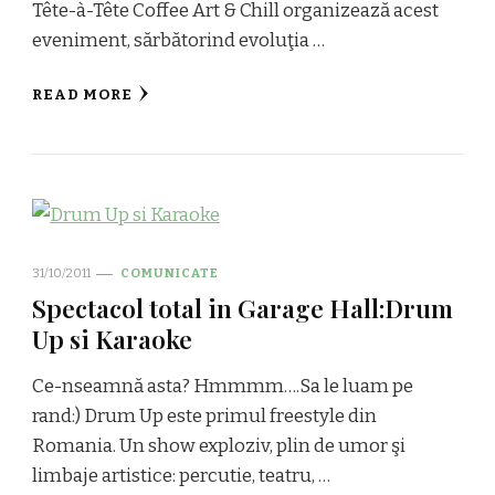
Tête-à-Tête Coffee Art & Chill organizează acest
eveniment, sărbătorind evoluţia …
READ MORE
31/10/2011
COMUNICATE
Spectacol total in Garage Hall:Drum
Up si Karaoke
Ce-nseamnă asta? Hmmmm….Sa le luam pe
rand:) Drum Up este primul freestyle din
Romania. Un show exploziv, plin de umor şi
limbaje artistice: percutie, teatru, …