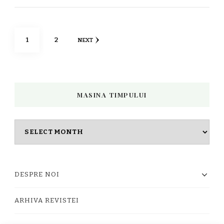
Posts
PAGE
PAGE
1
2
NEXT
pagination
MASINA TIMPULUI
Masina
timpului
DESPRE NOI
ARHIVA REVISTEI