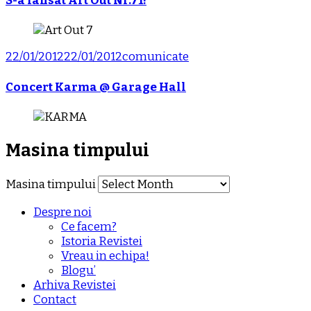
S-a lansat Art Out Nr.71!
22/01/2012
22/01/2012
comunicate
Concert Karma @ Garage Hall
Masina timpului
Masina timpului
Despre noi
Ce facem?
Istoria Revistei
Vreau in echipa!
Blogu’
Arhiva Revistei
Contact