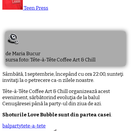
Teen Press
de Maria Bucur
sursa foto: Tête-à-Tête Coffee Art & Chill
Sâmbătă, 1 septembrie, începând cu ora 22:00, sunteţi
invitaţi la o petrecere ca-n zilele noastre.
Tête-à-Tête Coffee Art & Chill organizează acest
eveniment, sărbătorind evoluţia de la balul
Cenuşăresei până la party-ul din ziua de azi.
Shoturile Love Bubble sunt din partea casei
.
bal
party
tete-a-tete