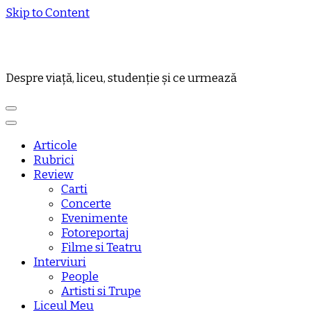
Skip to Content
Despre viață, liceu, studenție și ce urmează
Articole
Rubrici
Review
Carti
Concerte
Evenimente
Fotoreportaj
Filme si Teatru
Interviuri
People
Artisti si Trupe
Liceul Meu