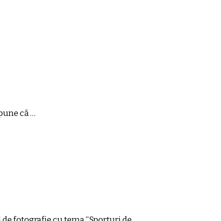
spune că …
 de fotografie cu tema “Sporturi de …