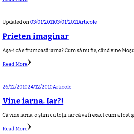
Updated on
03/01/2011
03/01/2011
Articole
Prieten imaginar
Aşa-i că e frumoasă iarna? Cum să nu fie, când vine Moşu’ 
Read More
26/12/2010
24/12/2010
Articole
Vine iarna. Iar?!
Că vine iarna, o ştim cu toţii, iar că va fi exact cum a fost 
Read More