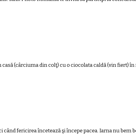
n casă (cârciuma din colţ) cu o ciocolata caldă (vin fiert) î
nci când fericirea încetează şi începe pacea. Iarna nu bem 