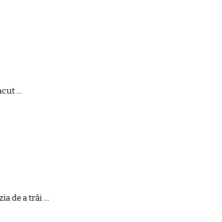
acut …
ia de a trăi …