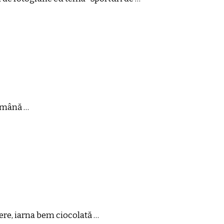
n mână …
bere, iarna bem ciocolată …