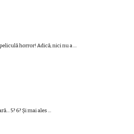
peliculă horror! Adică, nici nu a …
ră… 5? 6? Și mai ales …