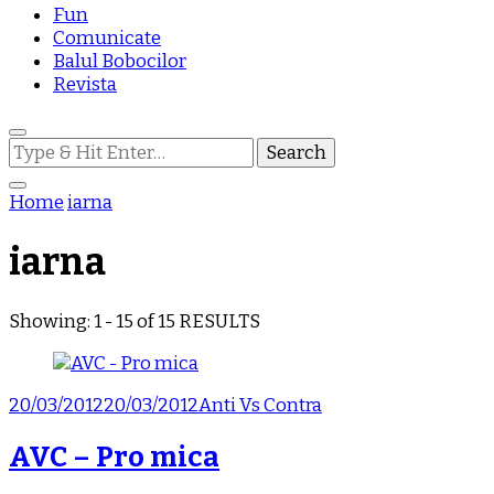
Fun
Comunicate
Balul Bobocilor
Revista
Looking
for
Something?
Home
iarna
iarna
Showing: 1 - 15 of 15 RESULTS
20/03/2012
20/03/2012
Anti Vs Contra
AVC – Pro mica