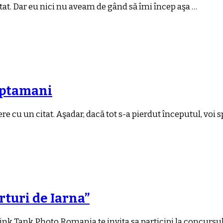
itat. Dar eu nici nu aveam de gând să îmi încep aşa …
saptamani
e cu un citat. Aşadar, dacă tot s-a pierdut începutul, voi 
rturi de Iarna”
ink Tank Photo Romania te invita sa participi la concursul