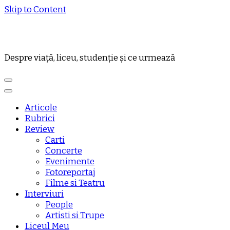
Skip to Content
Despre viață, liceu, studenție și ce urmează
Articole
Rubrici
Review
Carti
Concerte
Evenimente
Fotoreportaj
Filme si Teatru
Interviuri
People
Artisti si Trupe
Liceul Meu