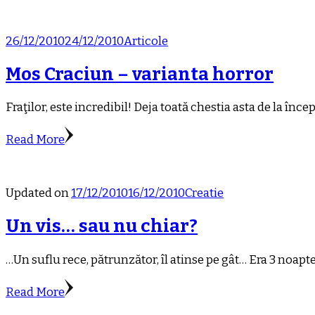
26/12/2010
24/12/2010
Articole
Mos Craciun – varianta horror
Fraţilor, este incredibil! Deja toată chestia asta de la înc
Read More
Updated on
17/12/2010
16/12/2010
Creatie
Un vis… sau nu chiar?
…Un suflu rece, pătrunzător, îl atinse pe gât… Era 3 noapt
Read More