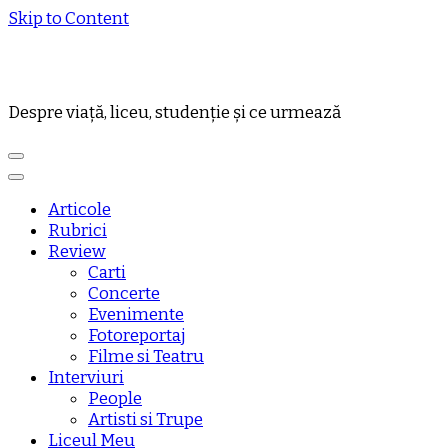
Skip to Content
Despre viață, liceu, studenție și ce urmează
Articole
Rubrici
Review
Carti
Concerte
Evenimente
Fotoreportaj
Filme si Teatru
Interviuri
People
Artisti si Trupe
Liceul Meu