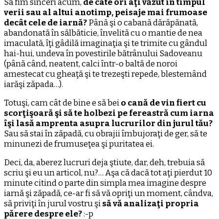
Să fim sinceri acum,
de câte ori aţi văzut în timpul
verii sau al altui anotimp, peisaje mai frumoase
decât cele de iarnă?
Până şi o cabană dărăpănată,
abandonată în sălbăticie, învelită cu o mantie de nea
imaculată, îţi gâdilă imaginaţia şi te trimite cu gândul
hai-hui, undeva în povestirile bătrânului Sadoveanu
(până când, neatent, calci într-o baltă de noroi
amestecat cu gheaţă şi te trezeşti repede, blestemând
iarăşi zăpada…).
Totuşi, cam cât de bine e să bei
o cană de vin fiert cu
scorţişoară şi să te holbezi pe fereastră cum iarna
îşi lasă amprenta asupra lucrurilor din jurul tău?
Sau să stai în zăpadă, cu obrajii îmbujoraţi de ger, să te
minunezi de frumuseţea şi puritatea ei.
Deci, da, aberez lucruri deja ştiute, dar, deh, trebuia să
scriu şi eu un articol, nu?… Aşa că dacă tot aţi pierdut 10
minute citind o parte din simpla mea imagine despre
iarnă şi zăpadă, ce-ar fi să vă opriţi un moment, cândva,
să priviţi în jurul vostru şi
să vă analizaţi propria
părere despre ele?
:-p