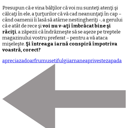
Presupun că e vina bălţilor că voi nu sunteţi atenţi şi
călcaţi în ele, a ţurţurilor că vă cad neanunţaţi în cap –
când oamenii îi lasă să atârne nestingheriţi -, a gerului
că e atât de rece şi
voi nu v-aţi îmbrăcat bine şi
răciţi
, a zăpezii că îndrăzneşte să se aşeze pe treptele
magazinului vostru preferat – pentru a vă ataca
mişeleşte.
Şi întreaga iarnă conspiră împotriva
voastră, corect?
apreciaza
doar
frumuseti
fulgi
iarna
nea
priveste
zapada