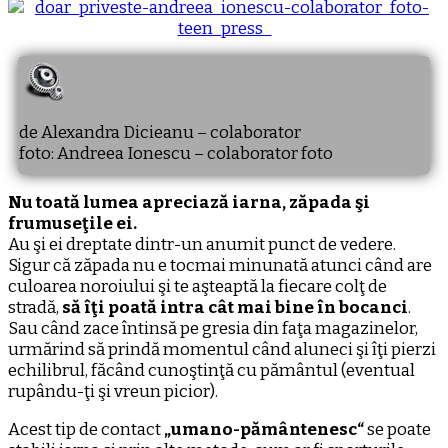
de Alexandra Dicieanu – colaborator
foto: Andreea Ionescu – colaborator foto
Nu toată lumea apreciază iarna, zăpada şi
frumuseţile ei.
Au şi ei dreptate dintr-un anumit punct de vedere.
Sigur că zăpada nu e tocmai minunată atunci când are
culoarea noroiului şi te aşteaptă la fiecare colţ de
stradă,
să îţi poată intra cât mai bine în bocanci
.
Sau când zace întinsă pe gresia din faţa magazinelor,
urmărind să prindă momentul când aluneci şi îţi pierzi
echilibrul, făcând cunoştinţă cu pământul (eventual
rupându-ţi şi vreun picior).
Acest tip de contact
„umano-pământenesc“
se poate