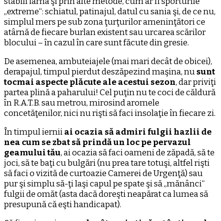
stabili iarna şi prin alte metode, cum ar fi sporturile
„extreme“: schiatul, patinajul, datul cu sania şi, de ce nu,
simplul mers pe sub zona ţurţurilor ameninţători ce
atârnă de fiecare burlan existent sau urcarea scărilor
blocului – în cazul în care sunt făcute din gresie.
De asemenea, ambuteiajele (mai mari decât de obicei),
derapajul, timpul pierdut deszăpezind maşina, nu
sunt
tocmai aspecte plăcute ale acestui sezon
, dar priviţi
partea plină a paharului! Cel puţin nu te coci de căldură
în R.A.T.B. sau metrou, mirosind aromele
concetăţenilor, nici nu rişti să faci insolaţie în fiecare zi.
În timpul iernii
ai ocazia să admiri fulgii hazlii de
nea cum se zbat să prindă un loc pe pervazul
geamului tău
, ai ocazia să faci oameni de zăpadă, să te
joci, să te baţi cu bulgări (nu prea tare totuşi, altfel rişti
să faci o vizită de curtoazie Camerei de Urgenţă) sau
pur şi simplu să-ţi laşi capul pe spate şi să „mănânci“
fulgii de omăt (asta dacă doreşti neapărat ca lumea să
presupună că eşti handicapat).