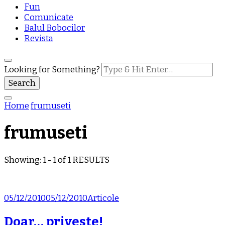
Fun
Comunicate
Balul Bobocilor
Revista
Looking for Something?
Home
frumuseti
frumuseti
Showing: 1 - 1 of 1 RESULTS
05/12/2010
05/12/2010
Articole
Doar… priveste!