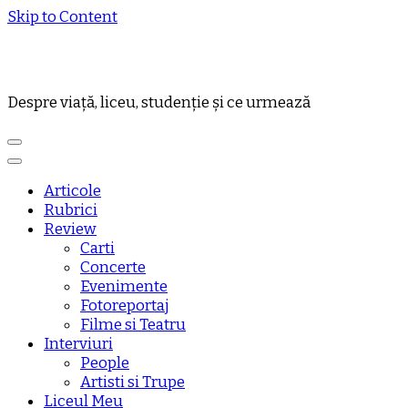
Skip to Content
Despre viață, liceu, studenție și ce urmează
Articole
Rubrici
Review
Carti
Concerte
Evenimente
Fotoreportaj
Filme si Teatru
Interviuri
People
Artisti si Trupe
Liceul Meu