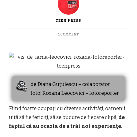
TEEN PRESS
ON
1 COMMENT
VIS
DE
IARNA
de Diana Guţulescu – colaborator
foto: Roxana Leocovici – fotoreporter
Fiind foarte ocupaţi cu diverse activităţi, oamenii
uită să fie fericiţi, să se bucure de fiecare clipă,
de
faptul că au ocazia de a trăi noi experienţe.