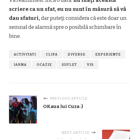
Vă reamintesc încă o dată:
nu luaţi această
scriere ca un sfat, eu nu sunt în măsură să vă
dau sfaturi,
dar puteţi considera că este doar un
semnal de alarmă spre o posibilă schimbare în
bine.
ACTIVITATI
CLIPA
DIVERSE
EXPERIENTE
IARNA
OCAZIE
SUFLET
VIS
PREVIOUS ARTICLE
OKaua lui Cuza :)
NEXT ARTICLE