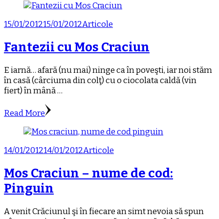
15/01/2012
15/01/2012
Articole
Fantezii cu Mos Craciun
E iarnă… afară (nu mai) ninge ca în poveşti, iar noi stăm
în casă (cârciuma din colţ) cu o ciocolata caldă (vin
fiert) în mână …
Read More
14/01/2012
14/01/2012
Articole
Mos Craciun – nume de cod:
Pinguin
A venit Crăciunul şi în fiecare an simt nevoia să spun