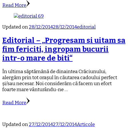
Read More
Updated on
28/12/2014
28/12/2014
editorial
Editorial – „Progresam si uitam sa
fim fericiti, ingropam bucurii
intr-o mare de biti“
Ȋn ultima săptămȃnă de dinaintea Crăciunului,
alergăm prin tot orașul ȋn căutarea cadoului perfect
și/sau necesar. Noi considerăm că facem un efort
foarte mare vânturându-ne …
Read More
Updated on
27/12/2014
27/12/2014
Articole