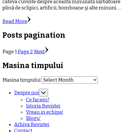
câteva cuvinte despre această minunată sărbătoare
plină de sclipici, artificii, bomboane şi alte minuni. …
Read More
Posts pagination
Page
1
Page
2
Next
Masina timpului
Masina timpului
Despre noi
Ce facem?
Istoria Revistei
Vreau in echipa!
Blogu’
Arhiva Revistei
Contact