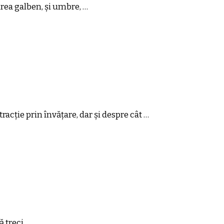
area galben, și umbre, …
racție prin învățare, dar și despre cât …
ă treci …