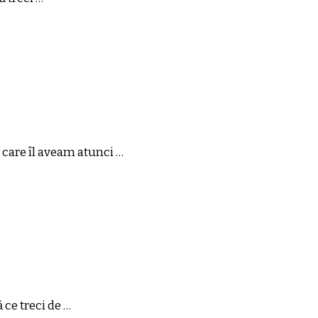
 care îl aveam atunci …
 ce treci de …