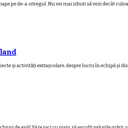
proape pe de-a-ntregul. Nu vei mai izbuti să vezi decât culo
fland
e și activități extrașcolare, despre lucru în echipă și dist
iuri de apă? Să te joci cu nisip, să asculți valurile mării, s