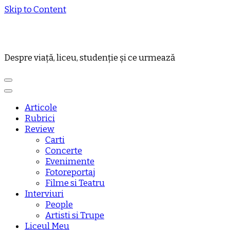
Skip to Content
Despre viață, liceu, studenție și ce urmează
Articole
Rubrici
Review
Carti
Concerte
Evenimente
Fotoreportaj
Filme si Teatru
Interviuri
People
Artisti si Trupe
Liceul Meu