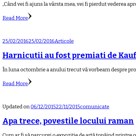
„Când vei fi ajuns la vârsta mea, vei fi pierdut vederea a
Read More
25/02/2016
25/02/2016
Articole
Harnicutii au fost premiati de Kau
În luna octombrie a anului trecut vă vorbeam despre proiect
Read More
Updated on
06/12/2015
22/11/2015
comunicate
Apa trece, povestile locului raman
Cum ar fi să parcurgi o expoziție de artă țopăind printre och