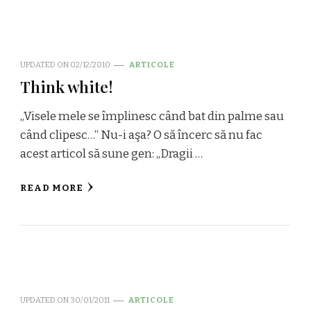
UPDATED ON
02/12/2010
ARTICOLE
Think white!
„Visele mele se împlinesc când bat din palme sau
când clipesc…“ Nu-i aşa? O să încerc să nu fac
acest articol să sune gen: „Dragii …
READ MORE
UPDATED ON
30/01/2011
ARTICOLE