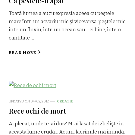
Ca pestele-n apa!
Toată lumea a auzit expresia aceea cu peştele
mare într-un acvariu mic şi viceversa, peştele mic
într-un fluviu, într-un ocean sau… ei bine, într-o
cantitate …
READ MORE
UPDATED ON
04/02/2012
CREATIE
Rece ochi de mort
Ai plecat, unde te-ai dus? M-ai lasat de izbelişte in
aceasta lume crudă… Acum, lacrimile mă inundă,