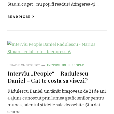
Stau si cuget… nu poţi fi readus! Atingerea-ţi …
READ MORE
UPDATED ON
01/08/2011
INTERVIURI
PEOPLE
Interviu „People“ – Radulescu
Daniel – Cat te costa sa visezi?
Rădulescu Daniel, un tânăr braşovean de 21 de ani,
a ajuns cunoscut prin lumea graficienilor pentru
munca, talentul şi ideile sale deosebite. Şi-a dat
seama …