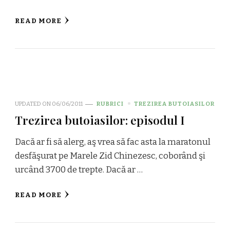
READ MORE
UPDATED ON
06/06/2011
RUBRICI
TREZIREA BUTOIASILOR
Trezirea butoiasilor: episodul I
Dacă ar fi să alerg, aş vrea să fac asta la maratonul
desfăşurat pe Marele Zid Chinezesc, coborând şi
urcând 3700 de trepte. Dacă ar …
READ MORE