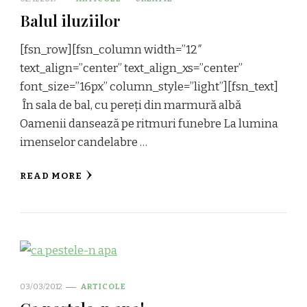
Balul iluziilor
[fsn_row][fsn_column width=”12″
text_align=”center” text_align_xs=”center”
font_size=”16px” column_style=”light”][fsn_text]
În sala de bal, cu pereți din marmură albă
Oamenii dansează pe ritmuri funebre La lumina
imenselor candelabre …
READ MORE
03/03/2012
ARTICOLE