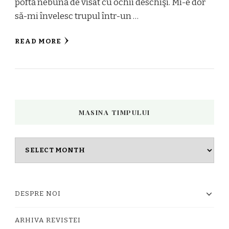
poftă nebună de visat cu ochii deschişi. Mi-e dor
să-mi învelesc trupul într-un …
READ MORE
MASINA TIMPULUI
Masina
timpului
DESPRE NOI
ARHIVA REVISTEI