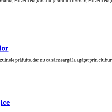
mânia, Muzeul Naţional al Ţăranului Român, Muzeul Naţion
lor
inele prăfuite, dar nu ca să meargă la agăţat prin cluburi, 
ice