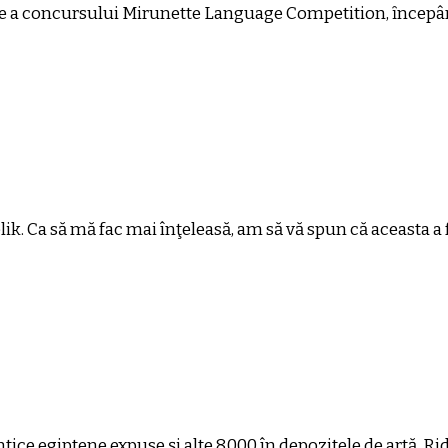
ere a concursului Mirunette Language Competition, ȋncepân
k. Ca să mă fac mai înţeleasă, am să vă spun că aceasta a 
 egiptene expuse şi alte 8.000 în depozitele de artă. Ridic