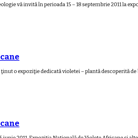
logie vă invită în perioada 15 – 18 septembrie 2011 la exp
icane
 ţinut o expoziţie dedicată violetei – plantă descoperită d
icane
iunie 2011, Expoziția Națională de Violete Africane și alte 