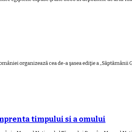
României organizeazã cea de-a şasea ediţie a „Sãptãmânii 
mprenta timpului si a omului