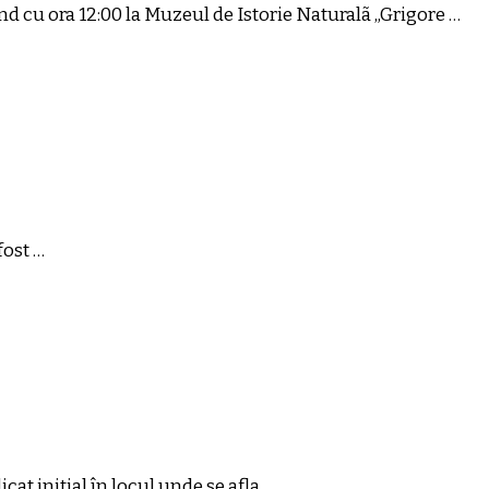
d cu ora 12:00 la Muzeul de Istorie Naturalã „Grigore …
fost …
at iniţial în locul unde se afla …