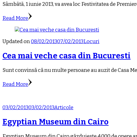
Sâmbãtã, 1 iunie 2013, va avea loc Festivitatea de Premi
Read More
Updated on
08/02/2013
07/02/2013
Locuri
Cea mai veche casa din Bucuresti
Sunt convinsă că nu multe persoane au auzit de Casa Meli
Read More
03/02/2013
03/02/2013
Articole
Egyptian Museum din Cairo
Egyptian Museum din Cairo găzduieşte 4.000 de opere antice