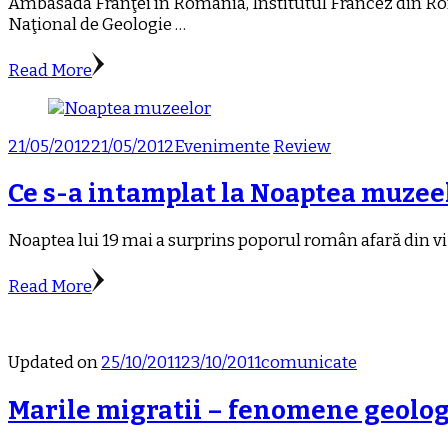
Ambasada Franţei în România, Institutul Francez din Ro
Naţional de Geologie …
Read More
21/05/2012
21/05/2012
Evenimente
Review
Ce s-a intamplat la Noaptea muzee
Noaptea lui 19 mai a surprins poporul român afară din vizu
Read More
Updated on
25/10/2011
23/10/2011
comunicate
Marile migratii – fenomene geolog