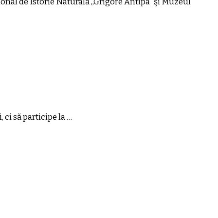
al de Istorie Naturală „Grigore Antipa“ şi Muzeul
ci să participe la …