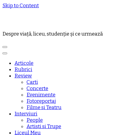
Skip to Content
Despre viață, liceu, studenție și ce urmează
Articole
Rubrici
Review
Carti
Concerte
Evenimente
Fotoreportaj
Filme si Teatru
Interviuri
People
Artisti si Trupe
Liceul Meu