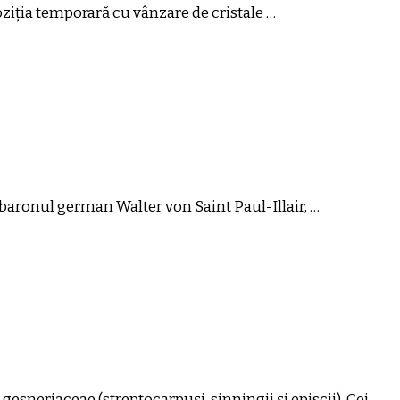
oziția temporară cu vânzare de cristale …
e baronul german Walter von Saint Paul-Illair, …
gesneriaceae (streptocarpuși, sinningii și episcii). Cei …