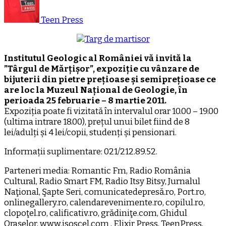
Teen Press
Institutul Geologic al României vă invită la
”Târgul de Mărțișor”, expoziție cu vânzare de
bijuterii din pietre prețioase și semiprețioase ce
are loc la Muzeul Național de Geologie, în
perioada 25 februarie – 8 martie 2011.
Expoziția poate fi vizitată în intervalul orar 10.00 – 19.00
(ultima intrare 18.00), prețul unui bilet fiind de 8
lei/adulți și 4 lei/copii, studenți și pensionari.
Informații suplimentare: 021/212.89.52.
Parteneri media: Romantic Fm, Radio România
Cultural, Radio Smart FM, Radio Itsy Bitsy, Jurnalul
Naţional, Şapte Seri, comunicatedepresă.ro, Port.ro,
onlinegallery.ro, calendarevenimente.ro, copilul.ro,
clopoţel.ro, calificativ.ro, grădiniţe.com, Ghidul
Oraşelor, www.isoscel.com , Elixir Press, TeenPress,