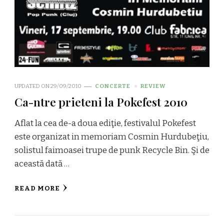
UPDATED ON
29/09/2010
CONCERTE
REVIEW
Ca-ntre prieteni la Pokefest 2010
Aflat la cea de-a doua ediţie, festivalul Pokefest
este organizat in memoriam Cosmin Hurdubeţiu,
solistul faimoasei trupe de punk Recycle Bin. Şi de
această dată …
READ MORE