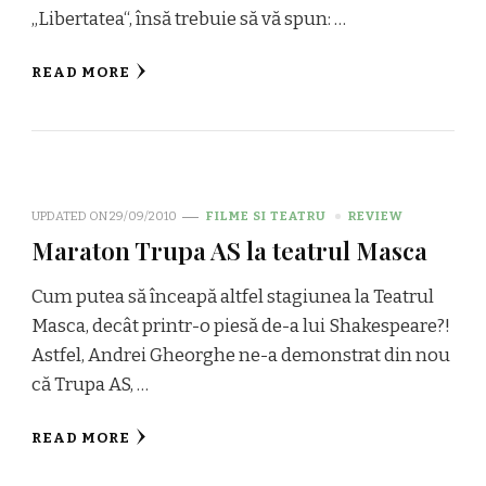
„Libertatea“, însă trebuie să vă spun: …
READ MORE
UPDATED ON
29/09/2010
FILME SI TEATRU
REVIEW
Maraton Trupa AS la teatrul Masca
Cum putea să înceapă altfel stagiunea la Teatrul
Masca, decât printr-o piesă de-a lui Shakespeare?!
Astfel, Andrei Gheorghe ne-a demonstrat din nou
că Trupa AS, …
READ MORE