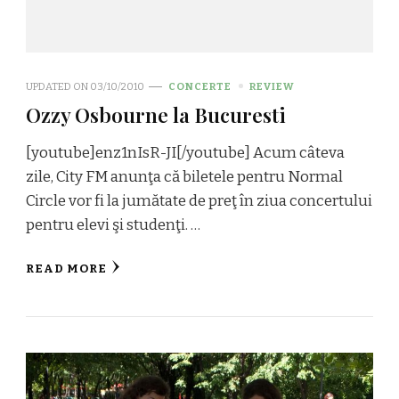
UPDATED ON
03/10/2010
CONCERTE
REVIEW
Ozzy Osbourne la Bucuresti
[youtube]enz1nIsR-JI[/youtube] Acum câteva
zile, City FM anunţa că biletele pentru Normal
Circle vor fi la jumătate de preţ în ziua concertului
pentru elevi şi studenţi. …
READ MORE