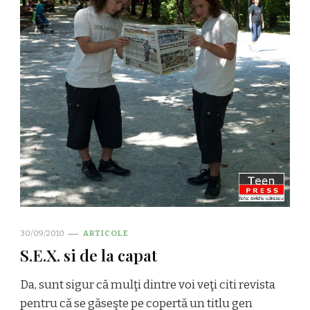
30/09/2010
ARTICOLE
S.E.X. si de la capat
Da, sunt sigur că mulţi dintre voi veţi citi revista
pentru că se găseşte pe copertă un titlu gen