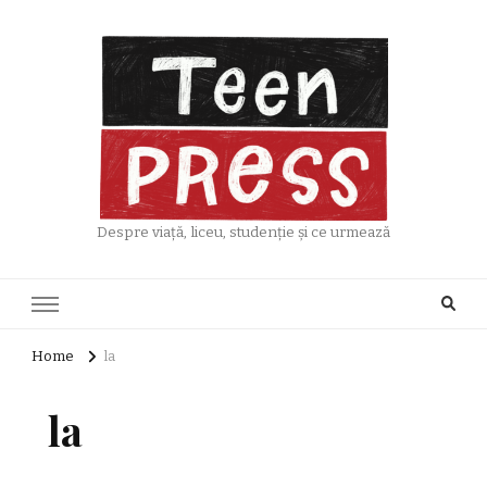
Despre viață, liceu, studenție și ce urmează
Home
la
la