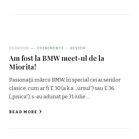
03/08/2010
EVENIMENTE
REVIEW
Am fost la BMW meet-ul de la
Miorita!
Pasionaţii mărcii BMW, în special cei ai seriilor
clasice, cum ar fi E 30 (a.k.a. „ursul“) sau E 36
(„pisica“), s-au adunat pe 31 iulie …
READ MORE