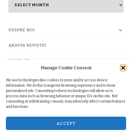
Masina
timpului
DESPRE NOI
ARHIVA REVISTEI
CONTACT
Manage Cookie Consent
We use technologies like cookies to store and/or access device
PRIVACY POLICY
information. We do this to improve browsing experience and to show
personalized ads. Consenting to these technologies will allow us to
process data such as browsing behavior or unique IDs on this site. Not
TERMS
consenting or withdrawing consent, may adversely affect certain features
and functions.
COOKIE POLICY (EU)
ACCEPT