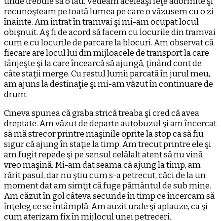
unde trebuie să o iau. Vedeam aceleaşi feţe adormite şi
recunoşteam pe toată lumea pe care o văzusem cu o zi
înainte. Am intrat în tramvai şi mi-am ocupat locul
obişnuit. Aş fi de acord să facem cu locurile din tramvai
cum e cu locurile de parcare la blocuri. Am observat că
fiecare are locul lui din mijloacele de transport la care
tânjeşte şi la care încearcă să ajungă, ţinând cont de
câte staţii merge. Cu restul lumii parcată în jurul meu,
am ajuns la destinaţie şi mi-am văzut în continuare de
drum.
Cineva spunea că graba strică treaba şi cred că avea
dreptate. Am văzut de departe autobuzul şi am încercat
să mă strecor printre maşinile oprite la stop ca să fiu
sigur că ajung în staţie la timp. Am trecut printre ele şi
am fugit repede şi pe sensul celălalt atent să nu vină
vreo maşină. Mi-am dat seama că ajung la timp, am
rărit pasul, dar nu ştiu cum s-a petrecut, căci de la un
moment dat am simţit că fuge pământul de sub mine.
Am căzut în gol câteva secunde în timp ce încercam să
înţeleg ce se întâmplă. Am auzit urale şi aplauze, ca şi
cum aterizam fix în mijlocul unei petreceri.