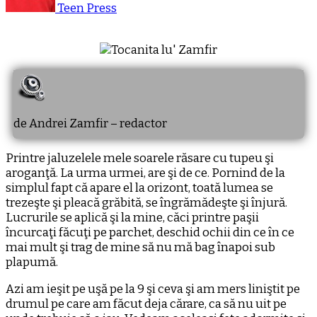
Teen Press
de Andrei Zamfir – redactor
Printre jaluzelele mele soarele răsare cu tupeu şi
aroganţă. La urma urmei, are şi de ce. Pornind de la
simplul fapt că apare el la orizont, toată lumea se
trezeşte şi pleacă grăbită, se îngrămădeşte şi înjură.
Lucrurile se aplică şi la mine, căci printre paşii
încurcaţi făcuţi pe parchet, deschid ochii din ce în ce
mai mult şi trag de mine să nu mă bag înapoi sub
plapumă.
Azi am ieşit pe uşă pe la 9 şi ceva şi am mers liniştit pe
drumul pe care am făcut deja cărare, ca să nu uit pe