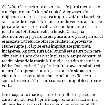
O căzătură bruscă m-a dezmeticit. În jurul meu aveam
o încăpere mare în formă conică. Aterizasem în
mijlocul camerei pe o saltea improvizată din banchete
şi scaune de maşină. Nu ştiu de unde veneau aplauzele
pe care le auzisem cu câteva secunde înainte, căci în
jurul meu totul era învelit în linişte. O maşină
dezmembrată şi prăfuită era pusă într-o parte şi în jurul
ei aşezate tot felul de obiecte ciudate improvizate.
Haine rupte şi cârpite erau împrăştiate prin toată
încăperea. Singura sursă de lumină era gaura prin care
căzusem eu. Am observat în plus şi o lampă construită
tot din piese de la maşină. Timid, a ieşit din maşină un
bărbat înalt cu barbă şi părul ciufulit. Aveam să aflu că
în urmă cu aproape un an şi el se afla în situaţia mea,
victimă a acestei întâmplări de neînţeles. Tot ce mi-a
spus a fost că o să îmi dau seama cu timpul despre ce e
vorba.
Din maşină au mai ieşit între timp alte trei persoane
care s-au tot învârtit prin încăpere, fără să facă nimic
altceva decât să mă studieze pe mine, noul venit. Nu