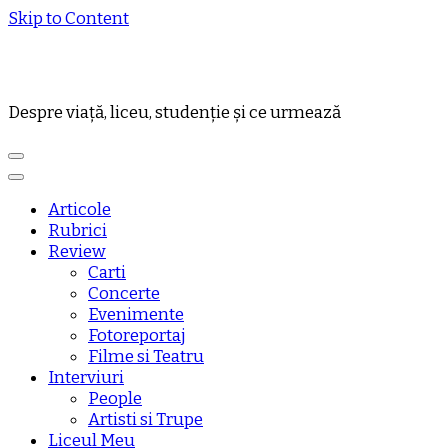
Skip to Content
Despre viață, liceu, studenție și ce urmează
Articole
Rubrici
Review
Carti
Concerte
Evenimente
Fotoreportaj
Filme si Teatru
Interviuri
People
Artisti si Trupe
Liceul Meu