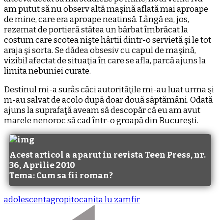
am putut să nu observ altă maşină aflată mai aproape
de mine, care era aproape neatinsă. Lângă ea, jos,
rezemat de portieră stătea un bărbat îmbrăcat la
costum care scotea nişte hârtii dintr-o servietă şi le tot
araja şi sorta. Se dădea obsesiv cu capul de maşină,
vizibil afectat de situaţia în care se afla, parcă ajuns la
limita nebuniei curate.
Destinul mi-a surâs căci autorităţile mi-au luat urma şi
m-au salvat de acolo după doar două săptămâni. Odată
ajuns la suprafaţă aveam să descopăr că eu am avut
marele nenoroc să cad într-o groapă din Bucureşti.
Acest articol a aparut in revista Teen Press, nr.
36, Aprilie 2010
Tema: Cum sa fii roman?
adolescenta
gropi
tocanita lu zamfir