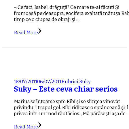
– Ce faci, Isabel, drăguţă? Ce mare te-ai făcut! Şi
frumoasă pe deasupra, vocifera exaltată mătuşa Bab
timp ce o ciupea de obraji şi …
Read More
18/07/2011
06/07/2011
Rubrici
Suky
Suky – Este ceva chiar serios
Marius se întoarse spre Bibi şi se simţea vinovat
privindu-i trupul gol. Bibi ridicase o sprânceană şi-l
privea într-un mod răutăcios. „Mă părăseşti aşa de 
Read More