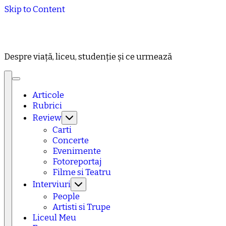
Skip to Content
Despre viață, liceu, studenție și ce urmează
Articole
Rubrici
Review
Carti
Concerte
Evenimente
Fotoreportaj
Filme si Teatru
Interviuri
People
Artisti si Trupe
Liceul Meu