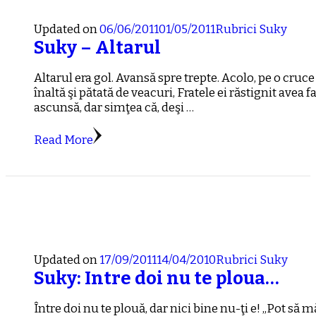
Updated on
06/06/2011
01/05/2011
Rubrici
Suky
Suky – Altarul
Altarul era gol. Avansă spre trepte. Acolo, pe o cruce
înaltă şi pătată de veacuri, Fratele ei răstignit avea f
ascunsă, dar simţea că, deşi …
Read More
Updated on
17/09/2011
14/04/2010
Rubrici
Suky
Suky: Intre doi nu te ploua…
Între doi nu te plouă, dar nici bine nu-ţi e! „Pot să m