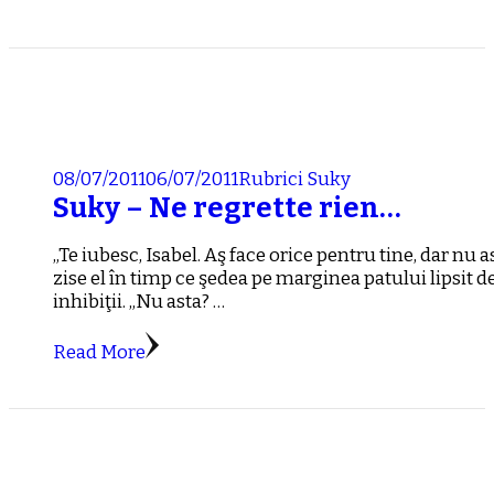
08/07/2011
06/07/2011
Rubrici
Suky
Suky – Ne regrette rien…
„Te iubesc, Isabel. Aş face orice pentru tine, dar nu as
zise el în timp ce şedea pe marginea patului lipsit d
inhibiţii. „Nu asta? …
Read More