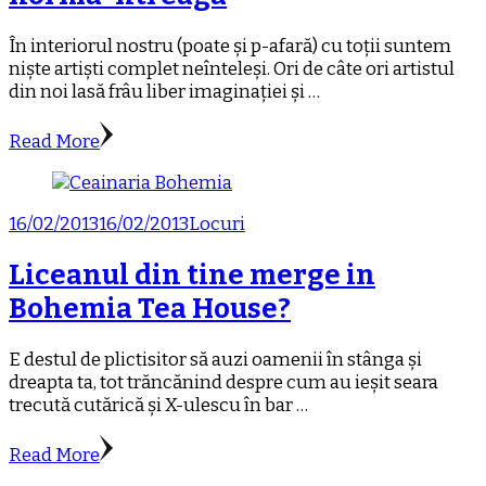
În interiorul nostru (poate și p-afară) cu toții suntem
niște artiști complet neînteleși. Ori de câte ori artistul
din noi lasă frâu liber imaginației și …
Read More
16/02/2013
16/02/2013
Locuri
Liceanul din tine merge in
Bohemia Tea House?
E destul de plictisitor să auzi oamenii în stânga și
dreapta ta, tot trăncănind despre cum au ieșit seara
trecută cutărică și X-ulescu în bar …
Read More