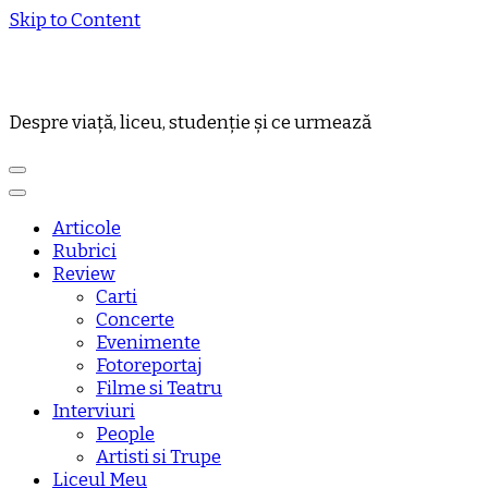
Skip to Content
Despre viață, liceu, studenție și ce urmează
Articole
Rubrici
Review
Carti
Concerte
Evenimente
Fotoreportaj
Filme si Teatru
Interviuri
People
Artisti si Trupe
Liceul Meu