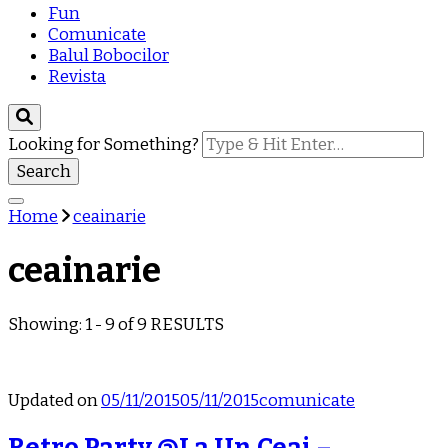
Fun
Comunicate
Balul Bobocilor
Revista
Looking for Something?
Home
ceainarie
ceainarie
Showing: 1 - 9 of 9 RESULTS
Updated on
05/11/2015
05/11/2015
comunicate
Retro Party @La Un Ceai –