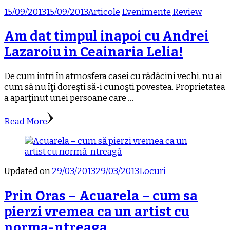
15/09/2013
15/09/2013
Articole
Evenimente
Review
Am dat timpul inapoi cu Andrei
Lazaroiu in Ceainaria Lelia!
De cum intri în atmosfera casei cu rădăcini vechi, nu ai
cum să nu îţi doreşti să-i cunoşti povestea. Proprietatea
a aparţinut unei persoane care …
Read More
Updated on
29/03/2013
29/03/2013
Locuri
Prin Oras – Acuarela – cum sa
pierzi vremea ca un artist cu
norma-ntreaga