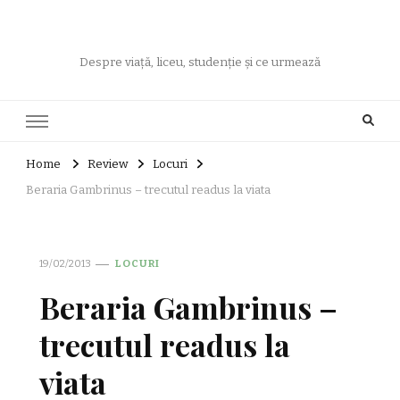
Despre viață, liceu, studenție și ce urmează
Home
Review
Locuri
Beraria Gambrinus – trecutul readus la viata
19/02/2013
LOCURI
Beraria Gambrinus –
trecutul readus la
viata