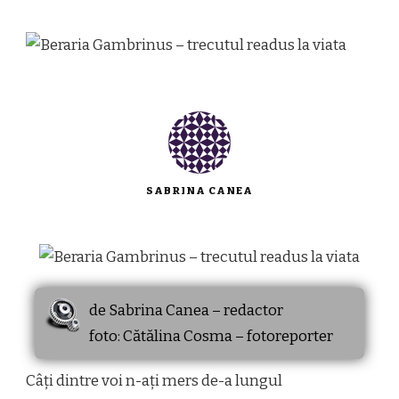
SABRINA CANEA
de Sabrina Canea – redactor
foto: Cătălina Cosma – fotoreporter
Câți dintre voi n-ați mers de-a lungul