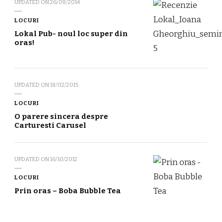
UPDATED ON
26/08/2014
LOCURI
Lokal Pub- noul loc super din
oras!
UPDATED ON
18/02/2015
LOCURI
O parere sincera despre
Carturesti Carusel
UPDATED ON
16/10/2012
LOCURI
Prin oras – Boba Bubble Tea