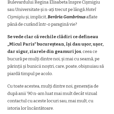
Bulevardului Regina Elisabeta înspre Cișmigiu
sau Universitate și n-ați trecut pe lângă
Hotel
Cișmigiu
și, implicit,
Berăria Gambrinus
aflate
până de curând într-o paragină vie?
Se vede clar că vechile clădiri ce defineau
„Micul Paris“ bucureștean, își dau ușor, ușor,
dar sigur, ziarele din geamuri jos
, ceea ce
bucură pe mulți dintre noi, și mai cu seamă, pe
părinții și bunicii noștri, care, poate, obișnuiau să
piardă timpul pe acolo.
Cu toate acestea, mulți dintre noi, generația de
după anii ’90 n-am luat mai mult decât vizual
contactul cu aceste locuri sau, mai mult, cu
istoria lor încântătoare.