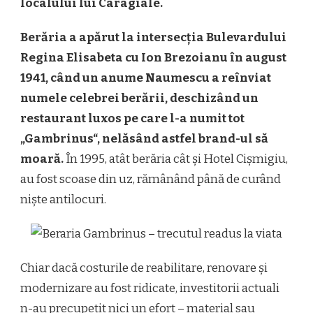
localului lui Caragiale.
Berăria a apărut la intersecția Bulevardului
Regina Elisabeta cu Ion Brezoianu în august
1941, când un anume Naumescu a reînviat
numele celebrei berării, deschizând un
restaurant luxos pe care l-a numit tot
„Gambrinus“, nelăsând astfel brand-ul să
moară.
În 1995, atât berăria cât și Hotel Cișmigiu,
au fost scoase din uz, rămânând până de curând
niște antilocuri.
Chiar dacă costurile de reabilitare, renovare și
modernizare au fost ridicate, investitorii actuali
n-au precupețit nici un efort – material sau