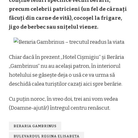
conține feluri specifice vechii berării,
precum celebrii patricieni (un fel de cârnați
făcuți din carne de vită), cocoșel la frigare,
jigo de berbec sau snițelul vienez.
Chiar dacă în prezent „Hotel Cișmigiu“ și Berăria
„Gambrinus“ nu au același patron, în interiorul
hotelului se găsește deja o usă ce va urma să
deschidă calea turiștilor cazați aici spre berărie.
Cu puțin noroc, în vreo doi, trei ani vom vedea
(Doamne-ajută!) întregul centru renăscut.
BERARIA GAMBRINUS
BULEVARDUL REGINA ELISABETA