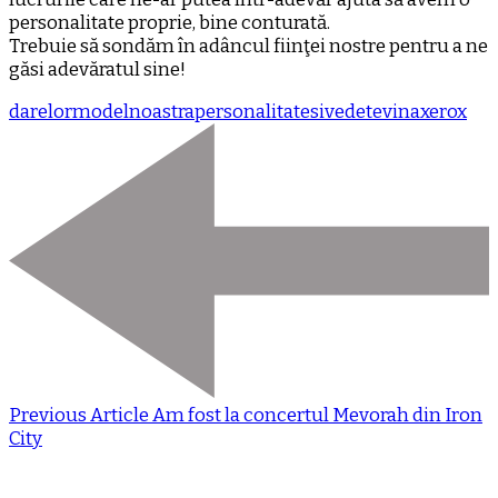
personalitate proprie, bine conturată.
Trebuie să sondăm în adâncul fiinţei nostre pentru a ne
găsi adevăratul sine!
dar
e
lor
model
noastra
personalitate
si
vedete
vina
xerox
Previous Article
Am fost la concertul Mevorah din Iron
City