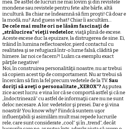
mea. De astfel de lucruri ne mai lovim şi din revistele
mondene sau revistele pentru fete: alte bârfe, altă
incultură. Ba chiar ne îndeamnă să fim proşti! Că doar e
la modă, nu? And guess what? Chiar îi ascultăm…
De cele mai multe ori ne lăsăm fascinaţi de
„strălucirea“ vieţii vedetelor
, viaţă plină de excese.
Aceste excese duc la epuizare, la distrugerea de sine. Ei,
trăind în lumina reflectoarelor, pierd contactul cu
realitatea şi se refugiază într-o lume falsă, clădită pe
himere. Iar noi ce facem?! Luăm ca exemplu exact
părţile negative!
Noi, în construirea personalităţii noastre, nu ar trebui
să copiem acest tip de comportament. Nu ar trebui să
încercăm să fim la fel precum vedetele de la TV.
Sau
doriţi să aveţi o personalitate „XEROX“?
Aş putea
zice acest lucru: e vina lor că se comportă astfel şi că ne
„îndoctrinează“ cu astfel de informaţii care nu ne sunt
deloc necesare. A lor: vedetelor şi presei. Dar e şi vina
noastră! You know why? Fiindcă suntem uşor
influenţabili şi asimilăm mult mai repede lucrurile
rele, care sunt considerate „cool“ şi în „trend“, decât
lucrurile care ne-ar putea într-adevăr ajuta să avem o