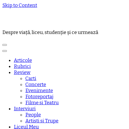
Skip to Content
Despre viață, liceu, studenție și ce urmează
Articole
Rubrici
Review
Carti
Concerte
Evenimente
Fotoreportaj
Filme si Teatru
Interviuri
People
Artisti si Trupe
Liceul Meu