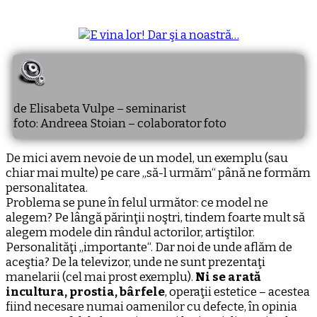
de Elisabeta Vulpe – seminarist
foto: Andreea Stoian – colaborator foto
De mici avem nevoie de un model, un exemplu (sau
chiar mai multe) pe care „să-l urmăm“ până ne formăm
personalitatea.
Problema se pune în felul următor: ce model ne
alegem? Pe lângă părinţii noştri, tindem foarte mult să
alegem modele din rândul actorilor, artiştilor.
Personalităţi „importante“. Dar noi de unde aflăm de
aceştia? De la televizor, unde ne sunt prezentaţi
manelarii (cel mai prost exemplu).
Ni se arată
incultura, prostia, bârfele
, operaţii estetice – acestea
fiind necesare numai oamenilor cu defecte, în opinia