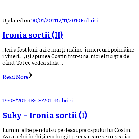
Updated on
30/01/2011
12/11/2010
Rubrici
Ironia sortii (II)
„Ieri a fost luni, azi e marţi, mâine-i miercuri, poimâine-
i vineri…“, îşi spunea Costin într-una, nici el nu ştia de
când. Tot ce vedea sfida …
Read More
19/08/2010
18/08/2010
Rubrici
Suky – Ironia sortii (I)
Lumini albe pendulau pe deasupra capului lui Costin.
Avea ochii închişi, era lungit pe ceva care se mişca, iar