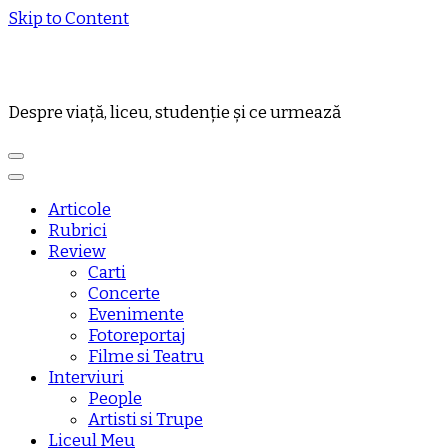
Skip to Content
Despre viață, liceu, studenție și ce urmează
Articole
Rubrici
Review
Carti
Concerte
Evenimente
Fotoreportaj
Filme si Teatru
Interviuri
People
Artisti si Trupe
Liceul Meu