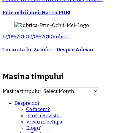
Prin ochii mei: Hai in PUB!
17/09/2010
17/09/2010
Rubrici
Tocanita lu’ Zamfir – Despre Adevar
Masina timpului
Masina timpului
Despre noi
Ce facem?
Istoria Revistei
Vreau in echipa!
Blogu’