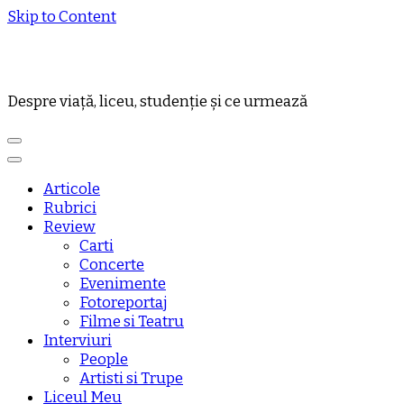
Skip to Content
Despre viață, liceu, studenție și ce urmează
Articole
Rubrici
Review
Carti
Concerte
Evenimente
Fotoreportaj
Filme si Teatru
Interviuri
People
Artisti si Trupe
Liceul Meu