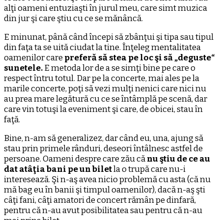
alţi oameni entuziaşti în jurul meu, care simt muzica
din jur şi care ştiu cu ce se mănâncă.
E minunat, până când începi să zbânţui şi tipa sau tipul
din faţa ta se uită ciudat la tine. Înţeleg mentalitatea
oamenilor care
preferă să stea pe loc şi să „deguste“
sunetele.
E metoda lor de a se simţi bine pe care o
respect întru totul. Dar pe la concerte, mai ales pe la
marile concerte, poţi să vezi mulţi nenici care nici nu
au prea mare legătură cu ce se întâmplă pe scenă, dar
care vin totuşi la eveniment şi care, de obicei, stau în
faţă.
Bine, n-am să generalizez, dar când eu, una, ajung să
stau prin primele rânduri, deseori întâlnesc astfel de
persoane. Oameni despre care zău că
nu ştiu de ce au
dat atâţia bani pe un bilet
la o trupă care nu-i
interesează. Şi n-aş avea nicio problemă cu asta (că nu
mă bag eu în banii şi timpul oamenilor), dacă n-aş şti
câţi fani, câţi amatori de concert rămân pe dinfară,
pentru că n-au avut posibilitatea sau pentru că n-au