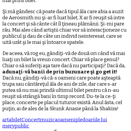
mai prins bilet.
Şi mă gândesc că poate dacă tipul ăla care abia a auzit
de Aerosmith nu şi-ar fi luat bilet, X ar fi reuşit să intre
la concert şi să cânte cât îl ţineau plămânii. Şi-mi pare
rău. Mai ales când artiştii chiar vor să interacţioneze cu
publicul şi dau de câte un individ neinteresat, care se
uită urât şi le mai şi întoarce spatele.
De aceea, vă rog eu, gândiţi-vă de două ori când vă mai
luaţi un bilet la vreun concert. Chiar vă place genul?
Chiar o să suferiţi aşa tare dacă nu participaţi? Dacă da,
adunaţi-vă banii de prin buzunare şi go get it!
Dacă nu, gândiţi-vă că-s oameni care poate aşteaptă
trupa sau cântăreţul ăla de ani de zile, dar care s-ar
putea să nu mai prindă ultimul bilet pentru că n-au
reuşit să strângă bani în timp record. Du-te la ce-ţi
place, concerte pe placul tuturor există. Anul ăsta, cel
puţin, ai de ales de la Skunk Anasie până la Shakira!
arta
bilet
Concert
muzica
oameni
pledoariile lui
mery
public