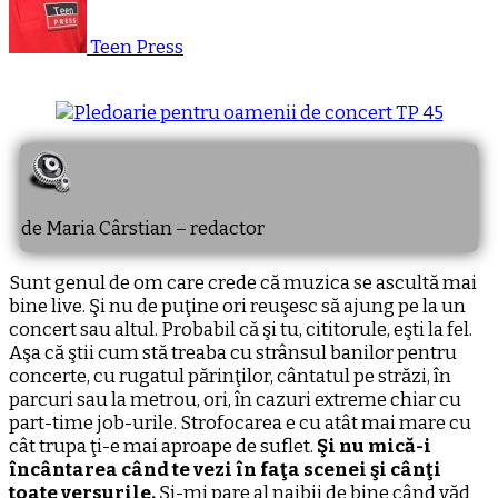
Teen Press
de Maria Cârstian – redactor
Sunt genul de om care crede că muzica se ascultă mai
bine live. Şi nu de puţine ori reuşesc să ajung pe la un
concert sau altul. Probabil că şi tu, cititorule, eşti la fel.
Aşa că ştii cum stă treaba cu strânsul banilor pentru
concerte, cu rugatul părinţilor, cântatul pe străzi, în
parcuri sau la metrou, ori, în cazuri extreme chiar cu
part-time job-urile. Strofocarea e cu atât mai mare cu
cât trupa ţi-e mai aproape de suflet.
Şi nu mică-i
încântarea când te vezi în faţa scenei şi cânţi
toate versurile.
Şi-mi pare al naibii de bine când văd