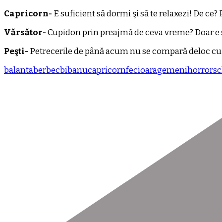
Capricorn-
E suficient să dormi şi să te relaxezi! De ce?
Vărsător-
Cupidon prin preajmă de ceva vreme? Doar e sez
Peşti-
Petrecerile de până acum nu se compară deloc cu c
balanta
berbec
bibanu
capricorn
fecioara
gemeni
horrorsc