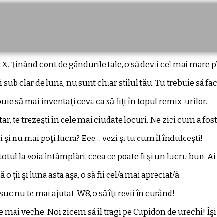
 :X. Ţinând cont de gândurile tale, o să devii cel mai mare p’
 sub clar de luna, nu sunt chiar stilul tău. Tu trebuie să fa
uie să mai inventaţi ceva ca să fiţi în topul remix-urilor.
r, te trezeşti în cele mai ciudate locuri. Ne zici cum a fost
 şi nu mai poţi lucra? Eee… vezi şi tu cum îl îndulceşti!
totul la voia întâmplări, ceea ce poate fi şi un lucru bun. Ai
 ţii şi luna asta aşa, o să fii cel/a mai apreciat/ă.
suc nu te mai ajutat. W8, o să îţi revii în curând!
re mai veche. Noi zicem să îl tragi pe Cupidon de urechi! Îşi