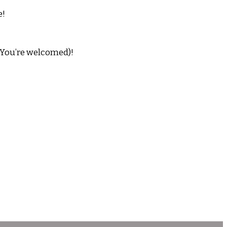
e!
 (You’re welcomed)!