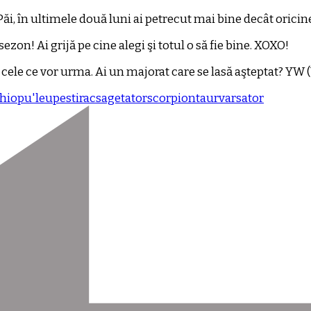
 Păi, în ultimele două luni ai petrecut mai bine decât oricin
on! Ai grijă pe cine alegi şi totul o să fie bine. XOXO!
ele ce vor urma. Ai un majorat care se lasă aşteptat? YW
hiopu'
leu
pesti
rac
sagetator
scorpion
taur
varsator