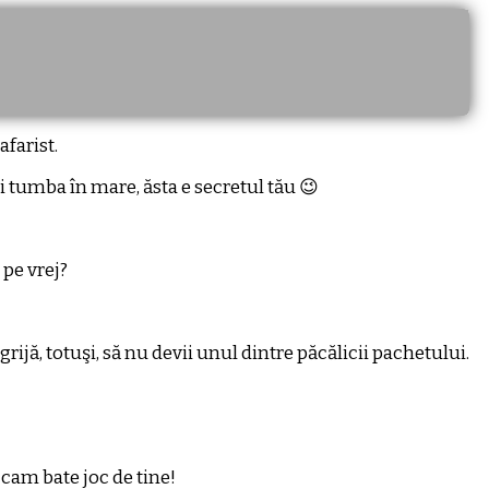
afarist.
ci tumba în mare, ăsta e secretul tău 😉
 pe vrej?
 grijă, totuşi, să nu devii unul dintre păcălicii pachetului.
 cam bate joc de tine!