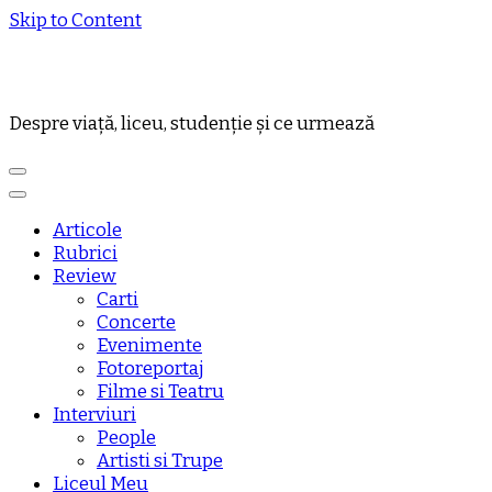
Skip to Content
Despre viață, liceu, studenție și ce urmează
Articole
Rubrici
Review
Carti
Concerte
Evenimente
Fotoreportaj
Filme si Teatru
Interviuri
People
Artisti si Trupe
Liceul Meu