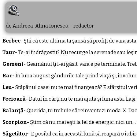
de Andreea-Alina Ionescu – redactor
Berbec-
Ştii că este ultima ta şansă să profiţi de vara asta
Taur-
Te-ai îndrăgostit? Nu recurge la serenade sau ieşiri
Gemeni-
Geamănul ţi l-ai găsit, vara e pe terminate. Treb
Rac-
În luna august gândurile tale prind viaţă şi, involunta
Leu-
Stăpânul casei nu te mai finanţează? E sfârşitul verii
Fecioară-
Datul în cărţi nu te mai ajută şi luna asta. Laşi 
Balanţă-
Querida, tu trebuie să reinventezi moda :X. Dacă o
Scorpion-
Ştim că nu mai eşti la fel de energic, nici un… 
Săgetător-
E posibil ca în această lună să reapară o iubi