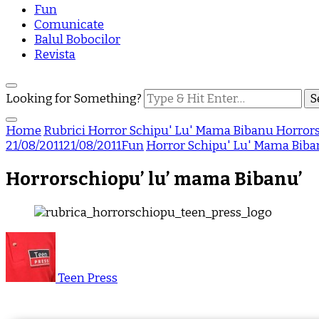
Fun
Comunicate
Balul Bobocilor
Revista
Looking for Something?
Home
Rubrici
Horror Schipu' Lu' Mama Bibanu
Horrors
21/08/2011
21/08/2011
Fun
Horror Schipu' Lu' Mama Bib
Horrorschiopu’ lu’ mama Bibanu’
Teen Press