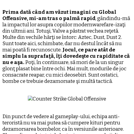
Prima dată când am văzut imagini cu Global
Offensive, mi-am tras o palmă rapid
, gândindu-mă
la impactul lor asupra copiilor modernwarefare-izaţi
din ultmii ani. Totuşi, Valve a păstrat vechea reţetă.
Multe din vechile hărţi se întorc: Aztec, Dust, Dust 2.
Sunt toate aici, schimbate, dar nu destul încât să nu
mai poată fi recunoscute.
Jocul, ce pare atât de
simplu la suprafaţă, îţi dovedeşte cu rapiditate că
nu e aşa.
Poţi, în continuare, să mori de la un singur
glonţ plasat bine între ochi. Mai mult, modurile de joc
consacrate reapar, cu mici deosebiri. Sunt ostatici,
bombe ce trebuie dezamorsate şi multă tactică.
Din punct de vedere al gameplay-ului, echipa anti-
teroristă nu va mai putea să cumpere kituri pentru
dezamorsarea bombelor, ca în versiunile anterioare.