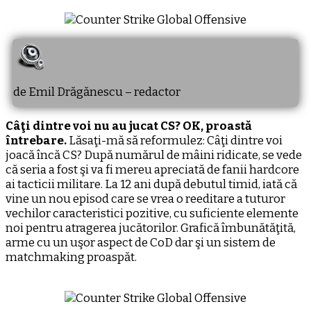
de Emil Drăgănescu – redactor
Câţi dintre voi nu au jucat CS? OK, proastă
întrebare.
Lăsaţi-mă să reformulez: Câţi dintre voi
joacă încă CS? După numărul de mâini ridicate, se vede
că seria a fost şi va fi mereu apreciată de fanii hardcore
ai tacticii militare. La 12 ani după debutul timid, iată că
vine un nou episod care se vrea o reeditare a tuturor
vechilor caracteristici pozitive, cu suficiente elemente
noi pentru atragerea jucătorilor. Grafică îmbunătăţită,
arme cu un uşor aspect de CoD dar şi un sistem de
matchmaking proaspăt.