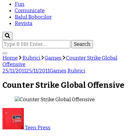
Fun
Comunicate
Balul Bobocilor
Revista
Looking
for
Something?
Home
Rubrici
Games
Counter Strike Global
Offensive
25/11/2011
25/11/2011
Games
Rubrici
Counter Strike Global Offensive
Teen Press