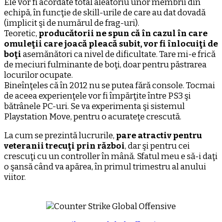
Ele vor fi acordate total aleatoriu unor membrii din
echipă, în funcţie de skill-urile de care au dat dovadă
(implicit şi de numărul de frag-uri).
Teoretic,
producătorii ne spun că în cazul în care
omuleţii care joacă pleacă subit, vor fi înlocuiţi de
boţi
asemănători ca nivel de dificultate. Tare mi-e frică
de meciuri fulminante de boţi, doar pentru păstrarea
locurilor ocupate.
Bineînţeles că în 2012 nu se putea fără console. Tocmai
de aceea experienţele vor fi împărţite între PS3 şi
bătrânele PC-uri. Se va experimenta şi sistemul
Playstation Move, pentru o acurateţe crescută.
La cum se prezintă lucrurile,
pare atractiv pentru
veteranii trecuţi prin război
, dar şi pentru cei
crescuţi cu un controller în mână. Sfatul meu e să-i daţi
o şansă când va apărea, în primul trimestru al anului
viitor.