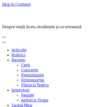
Skip to Content
Despre viață, liceu, studenție și ce urmează
Articole
Rubrici
Review
Carti
Concerte
Evenimente
Fotoreportaj
Filme si Teatru
Interviuri
People
Artisti si Trupe
Liceul Meu