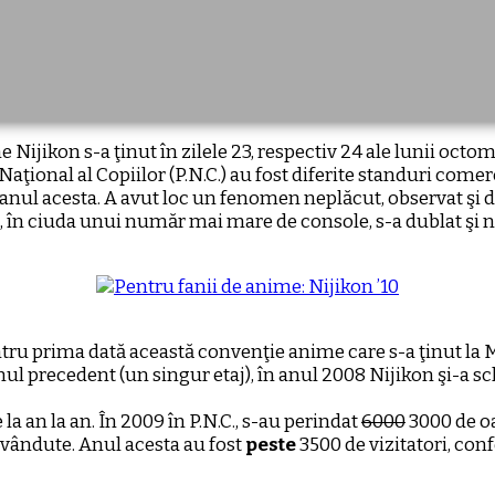
 Nijikon s-a ţinut în zilele 23, respectiv 24 ale lunii octomb
 Naţional al Copiilor (P.N.C.) au fost diferite standuri comer
anul acesta. A avut loc un fenomen neplăcut, observat şi d
a, în ciuda unui număr mai mare de console, s-a dublat şi n
pentru prima dată această convenţie anime care s-a ţinut 
ul precedent (un singur etaj), în anul 2008 Nijikon şi-a sch
a an la an. În 2009 în P.N.C., s-au perindat
6000
3000 de oa
or vândute. Anul acesta au fost
peste
3500 de vizitatori, conf