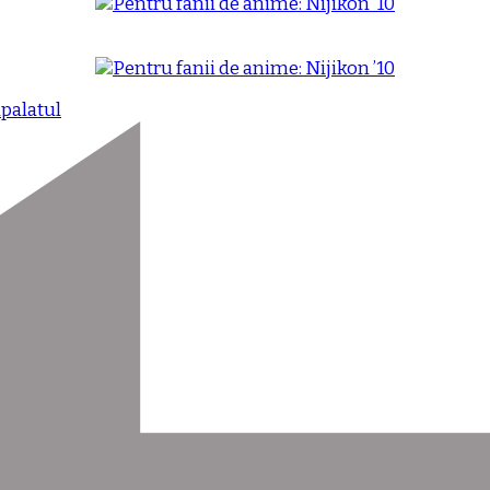
i
palatul