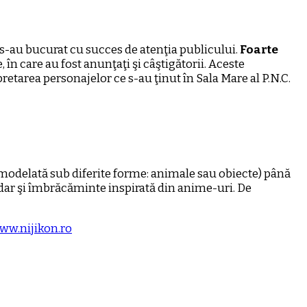
ile s-au bucurat cu succes de atenţia publicului.
Foarte
, în care au fost anunţaţi şi câştigătorii. Aceste
retarea personajelor ce s-au ţinut în Sala Mare al P.N.C.
e modelată sub diferite forme: animale sau obiecte) până
 dar şi îmbrăcăminte inspirată din anime-uri. De
ww.nijikon.ro