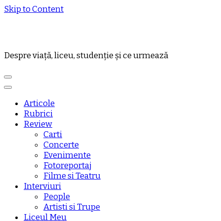
Skip to Content
Despre viață, liceu, studenție și ce urmează
Articole
Rubrici
Review
Carti
Concerte
Evenimente
Fotoreportaj
Filme si Teatru
Interviuri
People
Artisti si Trupe
Liceul Meu