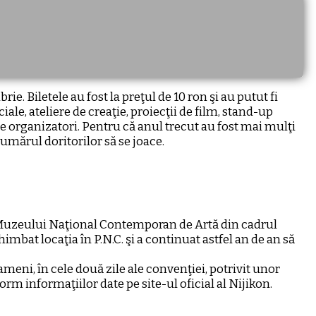
rie. Biletele au fost la preţul de 10 ron şi au putut fi
ciale, ateliere de creaţie, proiecţii de film, stand-up
e organizatori. Pentru că anul trecut au fost mai mulţi
umărul doritorilor să se joace.
la Muzeului Naţional Contemporan de Artă din cadrul
imbat locaţia în P.N.C. şi a continuat astfel an de an să
meni, în cele două zile ale convenţiei, potrivit unor
orm informaţiilor date pe site-ul oficial al Nijikon.