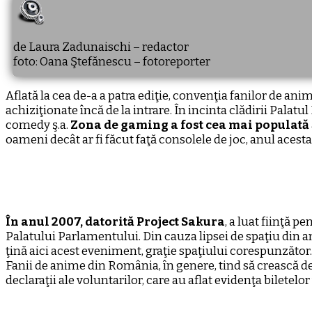
de Laura Zadunaischi – redactor
foto: Oana Ştefănescu – fotoreporter
Aflată la cea de-a a patra ediţie, convenţia fanilor de anime
achiziţionate încă de la intrare. În incinta clădirii Palatul
comedy ş.a.
Zona de gaming a fost cea mai populată
oameni decât ar fi făcut faţă consolele de joc, anul acest
În anul 2007, datorită Project Sakura
, a luat fiinţă 
Palatului Parlamentului. Din cauza lipsei de spaţiu din an
ţină aici acest eveniment, graţie spaţiului corespunzător.
Fanii de anime din România, în genere, tind să crească de l
declaraţii ale voluntarilor, care au aflat evidenţa biletel