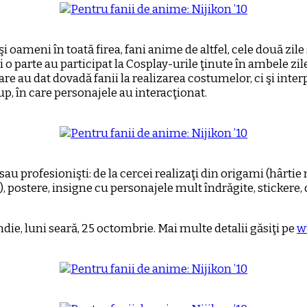
i şi oameni în toată firea, fani anime de altfel, cele două z
i o parte au participat la Cosplay-urile ţinute în ambele zile
e au dat dovadă fanii la realizarea costumelor, ci şi interp
p, în care personajele au interacţionat.
au profesionişti: de la cercei realizaţi din origami (hârti
, postere, insigne cu personajele mult îndrăgite, stickere,
die, luni seară, 25 octombrie. Mai multe detalii găsiţi pe
w