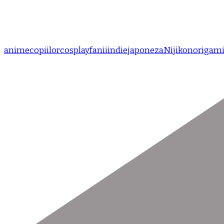
anime
copiilor
cosplay
fanii
indie
japoneza
Nijikon
origam