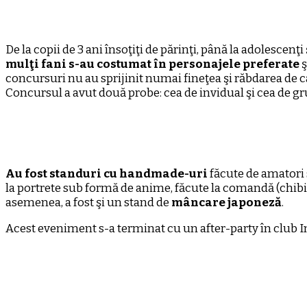
De la copii de 3 ani însoţiţi de părinţi, până la adolescenţ
mulţi fani s-au costumat în personajele preferate
ş
concursuri nu au sprijinit numai fineţea şi răbdarea de car
Concursul a avut două probe: cea de invidual şi cea de gru
Au fost standuri cu handmade-uri
făcute de amatori s
la portrete sub formă de anime, făcute la comandă (chibi)
asemenea, a fost şi un stand de
mâncare japoneză
.
Acest eveniment s-a terminat cu un after-party în club In