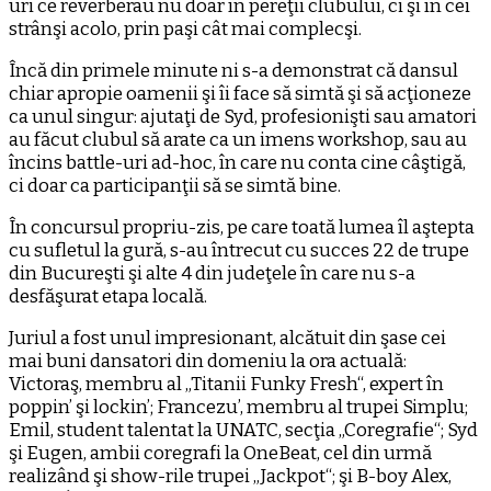
uri ce reverberau nu doar în pereţii clubului, ci şi în cei
strânşi acolo, prin paşi cât mai complecşi.
Încă din primele minute ni s-a demonstrat că dansul
chiar apropie oamenii şi îi face să simtă şi să acţioneze
ca unul singur: ajutaţi de Syd, profesionişti sau amatori
au făcut clubul să arate ca un imens workshop, sau au
încins battle-uri ad-hoc, în care nu conta cine câştigă,
ci doar ca participanţii să se simtă bine.
În concursul propriu-zis, pe care toată lumea îl aştepta
cu sufletul la gură, s-au întrecut cu succes 22 de trupe
din Bucureşti şi alte 4 din judeţele în care nu s-a
desfăşurat etapa locală.
Juriul a fost unul impresionant, alcătuit din şase cei
mai buni dansatori din domeniu la ora actuală:
Victoraş, membru al „Titanii Funky Fresh“, expert în
poppin’ şi lockin’; Francezu’, membru al trupei Simplu;
Emil, student talentat la UNATC, secţia „Coregrafie“; Syd
şi Eugen, ambii coregrafi la OneBeat, cel din urmă
realizând şi show-rile trupei „Jackpot“; şi B-boy Alex,