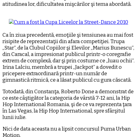
atitudinea lor, dificultatea mişcărilor şi tema abordată.
Ca în ziua precedentă, emoţiile şi tensiunea au mai fost
risipite de reprezentaţii din afara competiţiei. Trupa
„Star“, de la Clubul Copiilor şi Elevilor „Marius Bunescu“,
din Caracal, a impresionat publicul printr-o coregrafie
extrem de complexă, dar şi prin costume ce „luau ochii“.
Irina Lalciu, membră a trupei „Jackpot“ a dovedit o
pricepere extraordinară printr-un număr de
gimnastică ritmică, ce a lăsat publicul cu gura căscată.
Totodată, din Constanţa, Roberto Done a demonstrat de
ce este câştigător la categoria de vârstă 7-12 ani, la Hip
Hop International Romania, şi de ce va reprezenta ţara
în Las Vegas, la Hip Hop International, spre sfârşitul
lunii iulie.
Nici de data aceasta nu a lipsit concursul Puma Urban
Motion.