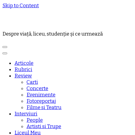
Skip to Content
Despre viață, liceu, studenție și ce urmează
Articole
Rubrici
Review
Carti
Concerte
Evenimente
Fotoreportaj
Filme si Teatru
Interviuri
People
Artisti si Trupe
Liceul Meu