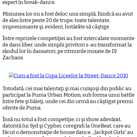
expert în break-dance.
Misiunea lor nu a fost deloc una simplă, fiindcă au avut
de ales între peste 20 de trupe, toate talentate,
impresionante şi, evident, hotărâte să câştige.
Între reprizele competiţiei au fost intercalate momente
de dans liber, unde simplii privitori s-au transformat la
rândul lor în dansatori, pe ritmurile mixate de DJ
Zachaos.
Totodată, cei mai talentaţi şi mai curajoşi din public au
participat la Puma Urban Motion, sub forma unui battle
între fete şi băieţi, unde cei din urmă au câştigat premii
oferite de Puma.
Însă nu totul a fost competiţie, ci şi show adevărat,
datorită lui Syd şi Cypher, coregrafi la OneBeat, care au
făcut o demonstraţie de house dance. „Jackpot Girls“ au