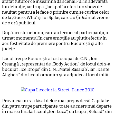
arătat tuturor ce înseamnă dancehall-ul în adevărata
lui definiţie, iar trupa „Jackpot“ a oferit un show de
neuitat, pentru a le face o primire cum se cuvine celor
de la „Guess Who“ şi lui Spike, care au (în)cântat vreme
de o oră publicul.
După aceste nebunii, care au fermecat participanţii, a
urmat momentul în care emoţiile au plutit efectiv în
aer: festivitate de premiere pentru Bucureşti şi alte
judeţe.
Locul trei pe Bucureşti a fost ocupat de C.N. „Ion
Creangă“, reprezentat de „Body Action“, de locul doi s-a
bucurat „Ice Drops“ din C.N. „Matei Basarab“, iar „Dante
Aligheri“ din liceul omonim şi-a adjudecat locul întâi.
Provincia nu s-a lăsat deloc mai prejos decât Capitala:
din patru trupe participante, toate au mers mai departe
în marea finală: Liceul „Ion Luca“, cu trupa „Reload“, din