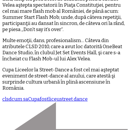
Velea aştepta spectatorii în Piaţa Constituţiei, pentru
cel mai mare flash mob al României, de până acum:
Summer Start Flash Mob; unde, după câteva repetiţii,
participanţii au dansat în sincron, de câteva ori la rând,
pe piesa „Don’t say it’s over“.
Multe emoţii, dans, profesionalism… Câteva din
atributele CLSD 2010, care a avut loc datorită OneBeat
Dance Studio, în clubul Jet Set Events Hall, şi care s-a
încheiat cu Flash Mob-ul lui Alex Velea.
Cupa Liceelor la Street-Dance a fost cel mai aşteptat
eveniment de street-dance al anului, care atestă şi
surprinde cultura urbană în plină ascensiune în
România.
clsd
cum sa
Cupa
fost
liceu
street dance