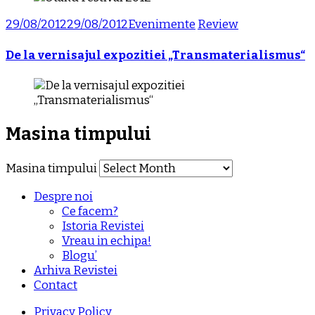
29/08/2012
29/08/2012
Evenimente
Review
De la vernisajul expozitiei „Transmaterialismus“
Masina timpului
Masina timpului
Despre noi
Ce facem?
Istoria Revistei
Vreau in echipa!
Blogu’
Arhiva Revistei
Contact
Privacy Policy