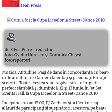
Teen Press
de Silvia Petre – redactor
foto: Ovidiu Udrescu şi Domnica Chişcă –
fotoreporteri
Muzică. Atitudine. Paşi de dans în concordanţă cu beat-
urile ameţitoare. Oameni talentaţi şi pasionaţi. Emoţii
şi efort… Toate acestea s-au regăsit şi s-au împletit
perfect sâmbătă şi duminică, 12 şi 13 iunie, în Jet Set
Events Hall, la Cupa Liceelor la Street-Dance 2010.
Începând cu ora 12:00, DJ Zachaos şi-a făcut de cap
alături de participanţi şi susţinătorii acestora, pe beat-