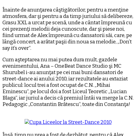
Înainte de anunţarea câştigătorilor, pentru a menţine
atmosfera, dar şi pentru a da timp juriului să delibereze,
Grasu XXL a urcat pe scenă, unde a cântat împreună cu
cei prezenţi melodii deja cunoscute, dar şi piese noi,
fiind urmat de Alex împreună cu dansatorii săi, care, pe
lângă concert, a arătat paşii din noua sa melodie, „Don’t
say it’s over“.
Cum aşteptarea nu mai putea dura mult, gazdele
evenimentului, Ana – OneBeat Dance Studio şi MC
Shurubel i-au anunţat pe cei mai buni dansatori de
street-dance ai anului 2010, iar rezultatele au extaziat
publicul: locul trei a fost ocupat de C.N. „Mihai
Eminescu“, pe locul doi a fost Liceul Teoretic „Lucian
Blaga“, iar juriul a decis că premiul întâi va merge la C.N.
Pedagogic „Constantin Brătescu“, toate din Constanţa!
Însă, timp nu prea a fost de dezbătut, pentru că Alex