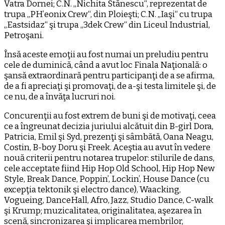
Vatra Dornei; C.N. „Nichita Stănescu“, reprezentat de
trupa „PH’eonix Crew“, din Ploieşti; C.N. „Iaşi“ cu trupa
„Eastsidaz“ şi trupa „3dek Crew“ din Liceul Industrial,
Petroşani.
Însă aceste emoţii au fost numai un preludiu pentru
cele de duminică, când a avut loc Finala Naţională: o
şansă extraordinară pentru participanţi de a se afirma,
de a fi apreciaţi şi promovaţi, de a-şi testa limitele şi, de
ce nu, de a învăţa lucruri noi.
Concurenţii au fost extrem de buni şi de motivaţi, ceea
ce a îngreunat decizia juriului alcătuit din B-girl Dora,
Patricia, Emil şi Syd, prezenţi şi sâmbătă, Oana Neagu,
Costin, B-boy Doru şi Freek. Aceştia au avut în vedere
nouă criterii pentru notarea trupelor: stilurile de dans,
cele acceptate fiind Hip Hop Old School, Hip Hop New
Style, Break Dance, Poppin’, Lockin’, House Dance (cu
excepţia tektonik şi electro dance), Waacking,
Vogueing, DanceHall, Afro, Jazz, Studio Dance, C-walk
şi Krump; muzicalitatea, originalitatea, aşezarea în
scenă, sincronizarea şi implicarea membrilor,