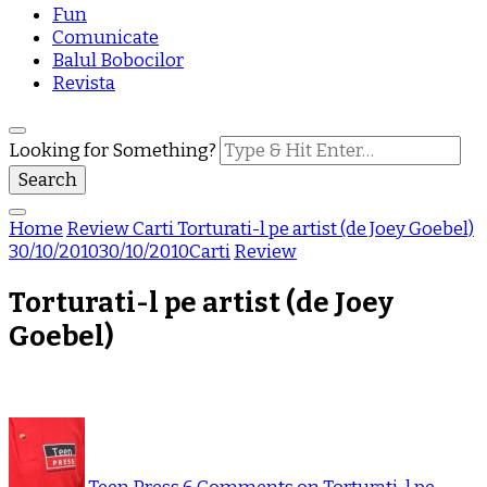
Fun
Comunicate
Balul Bobocilor
Revista
Looking for Something?
Home
Review
Carti
Torturati-l pe artist (de Joey Goebel)
30/10/2010
30/10/2010
Carti
Review
Torturati-l pe artist (de Joey
Goebel)