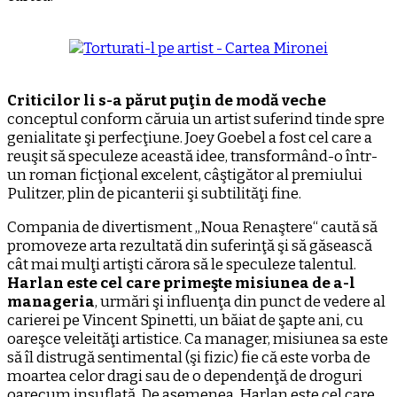
Criticilor li s-a părut puţin de modă veche
conceptul conform căruia un artist suferind tinde spre
genialitate şi perfecţiune. Joey Goebel a fost cel care a
reuşit să speculeze această idee, transformând-o într-
un roman ficţional excelent, câştigător al premiului
Pulitzer, plin de picanterii şi subtilităţi fine.
Compania de divertisment „Noua Renaştere“ caută să
promoveze arta rezultată din suferinţă şi să găsească
cât mai mulţi artişti cărora să le speculeze talentul.
Harlan este cel care primeşte misiunea de a-l
manageria
, urmări şi influenţa din punct de vedere al
carierei pe Vincent Spinetti, un băiat de şapte ani, cu
oareşce veleităţi artistice. Ca manager, misiunea sa este
să îl distrugă sentimental (şi fizic) fie că este vorba de
moartea celor dragi sau de o dependenţă de droguri
oarecum insuflată. De asemenea, Harlan este cel care