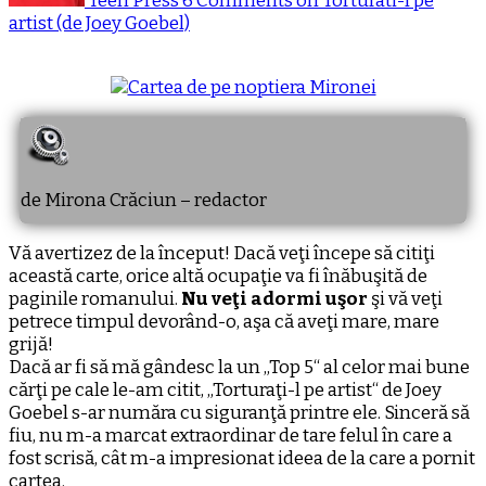
Teen Press
6 Comments
on Torturati-l pe
artist (de Joey Goebel)
de Mirona Crăciun – redactor
Vă avertizez de la început! Dacă veţi începe să citiţi
această carte, orice altă ocupaţie va fi înăbuşită de
paginile romanului.
Nu veţi adormi uşor
şi vă veţi
petrece timpul devorând-o, aşa că aveţi mare, mare
grijă!
Dacă ar fi să mă gândesc la un „Top 5“ al celor mai bune
cărţi pe cale le-am citit, „Torturaţi-l pe artist“ de Joey
Goebel s-ar număra cu siguranţă printre ele. Sinceră să
fiu, nu m-a marcat extraordinar de tare felul în care a
fost scrisă, cât m-a impresionat ideea de la care a pornit
cartea.