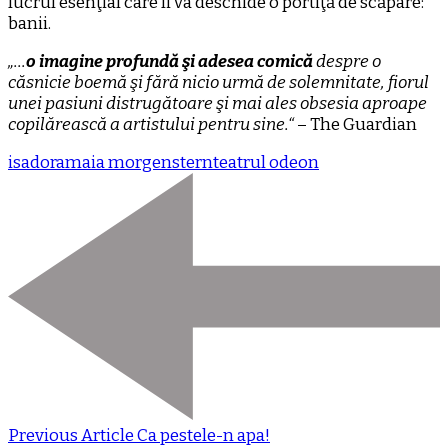
lucrul esenţial care îi va deschide o portiţă de scăpare:
banii.
„…
o imagine profundă şi adesea comică
despre o
căsnicie boemă şi fără nicio urmă de solemnitate, fiorul
unei pasiuni distrugătoare şi mai ales obsesia aproape
copilărească a artistului pentru sine.“
– The Guardian
isadora
maia morgenstern
teatrul odeon
Previous Article
Ca pestele-n apa!