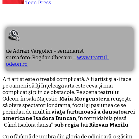
Teen Press
de Adrian Vârgolici – seminarist
sursa foto: Bogdan Chesaru –
www.teatrul-
odeon.ro
A fi artist este o treabă complicată. A fi artist şi a-i face
pe oameni să îţi înţeleagă arta este ceva şi mai
complicat şi plin de obstacole. Pe scena teatrului
Odeon, în sala Majestic,
Maia Morgenstern
reuşeşte
să ofere spectatorilor drama, focul şi pasiunea ce se
perindau de mult în
viaţa furtunoasă a dansatoarei
americane Isadora Duncan
, în formidabila piesă
„Când Isadora dansa“,
sub regia lui Răzvan Mazilu
.
Cu o fărâmă de umbră din gloria de odinioară, o găsim