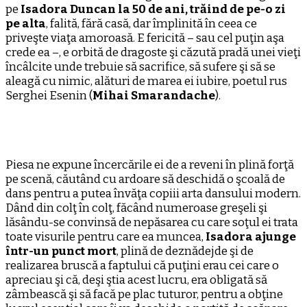
pe
Isadora Duncan la 50 de ani, trăind de pe-o zi
pe alta
, falită, fără casă, dar împlinită în ceea ce
priveşte viaţa amoroasă. E fericită – sau cel puţin aşa
crede ea –, e orbită de dragoste şi căzută pradă unei vieţi
încâlcite unde trebuie să sacrifice, să sufere şi să se
aleagă cu nimic, alături de marea ei iubire, poetul rus
Serghei Esenin (
Mihai Smarandache
).
Piesa ne expune încercările ei de a reveni în plină forţă
pe scenă, căutând cu ardoare să deschidă o şcoală de
dans pentru a putea învăţa copiii arta dansului modern.
Dând din colţ în colţ, făcând numeroase greşeli şi
lăsându-se convinsă de nepăsarea cu care soţul ei trata
toate visurile pentru care ea muncea,
Isadora ajunge
într-un punct mort
, plină de deznădejde şi de
realizarea bruscă a faptului că puţini erau cei care o
apreciau şi că, deşi ştia acest lucru, era obligată să
zâmbească şi să facă pe plac tuturor, pentru a obţine