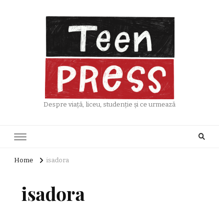
Despre viață, liceu, studenție și ce urmează
Home
isadora
isadora