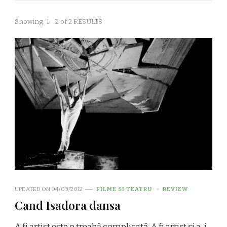
Showing: 1 - 2 of 2 RESULTS
UPDATED ON
04/03/2012
FILME SI TEATRU
REVIEW
Cand Isadora dansa
A fi artist este o treabă complicată. A fi artist şi a-i