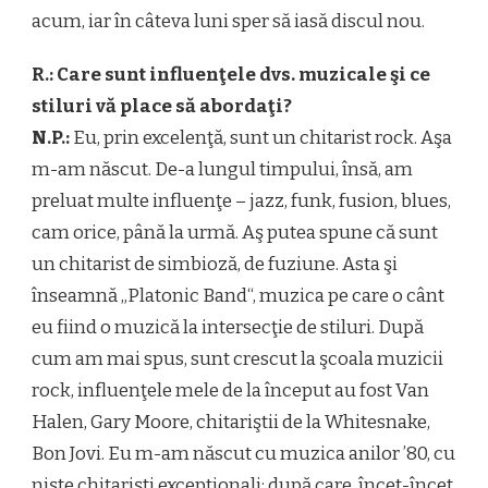
acum, iar în câteva luni sper să iasă discul nou.
R.: Care sunt influenţele dvs. muzicale şi ce
stiluri vă place să abordaţi?
N.P.:
Eu, prin excelenţă, sunt un chitarist rock. Aşa
m-am născut. De-a lungul timpului, însă, am
preluat multe influenţe – jazz, funk, fusion, blues,
cam orice, până la urmă. Aş putea spune că sunt
un chitarist de simbioză, de fuziune. Asta şi
înseamnă „Platonic Band“, muzica pe care o cânt
eu fiind o muzică la intersecţie de stiluri. După
cum am mai spus, sunt crescut la şcoala muzicii
rock, influenţele mele de la început au fost Van
Halen, Gary Moore, chitariştii de la Whitesnake,
Bon Jovi. Eu m-am născut cu muzica anilor ’80, cu
nişte chitarişti excepţionali; după care, încet-încet,