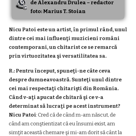
de Alexandru Drulea – redactor
foto: Marius T. Stoian
Nicu Patoi este un artist, în primul rând, unul
dintre cei mai influenţi muzicieni români
contemporani, un chitarist ce se remarcă
prin virtuozitatea şi versatilitatea sa.
R.: Pentru început, spuneţi-ne câte ceva
despre dumneavoastră. Sunteţi unul dintre
cei mai respectaţi chitarişti din România.
Când v-aţi apucat de chitară şi ce v-a
determinat să lucraţi pe acest instrument?
Nicu Patoi
: Cred că de când m-am născut, de
când am conştientizat că eu însumi exist, am
simţit această chemare şi mi-am dorit să cânt la