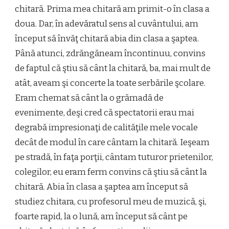
chitară. Prima mea chitară am primit-o în clasa a
doua. Dar, în adevăratul sens al cuvântului, am
început să învăţ chitară abia din clasa a şaptea.
Până atunci, zdrăngăneam încontinuu, convins
de faptul că ştiu să cânt la chitară, ba, mai mult de
atât, aveam şi concerte la toate serbările şcolare.
Eram chemat să cânt la o grămadă de
evenimente, deşi cred că spectatorii erau mai
degrabă impresionaţi de calităţile mele vocale
decât de modul în care cântam la chitară. Ieşeam
pe stradă, în faţa porţii, cântam tuturor prietenilor,
colegilor, eu eram ferm convins că ştiu să cânt la
chitară. Abia în clasa a şaptea am început să
studiez chitara, cu profesorul meu de muzică, şi,
foarte rapid, la o lună, am început să cânt pe