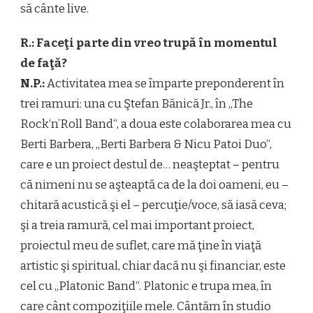
să cânte live.
R.: Faceţi parte din vreo trupă în momentul
de faţă?
N.P.:
Activitatea mea se împarte preponderent în
trei ramuri: una cu Ştefan Bănică Jr., în „The
Rock‘n’Roll Band“, a doua este colaborarea mea cu
Berti Barbera, „Berti Barbera & Nicu Patoi Duo“,
care e un proiect destul de… neaşteptat – pentru
că nimeni nu se aşteaptă ca de la doi oameni, eu –
chitară acustică şi el – percuţie/voce, să iasă ceva;
şi a treia ramură, cel mai important proiect,
proiectul meu de suflet, care mă ţine în viaţă
artistic şi spiritual, chiar dacă nu şi financiar, este
cel cu „Platonic Band“. Platonic e trupa mea, în
care cânt compoziţiile mele. Cântăm în studio