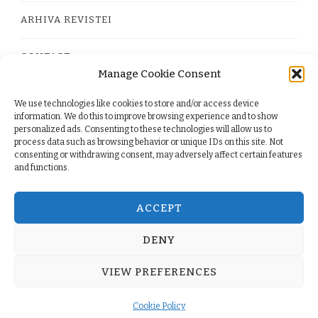
ARHIVA REVISTEI
CONTACT
Manage Cookie Consent
We use technologies like cookies to store and/or access device
PRIVACY POLICY
information. We do this to improve browsing experience and to show
personalized ads. Consenting to these technologies will allow us to
process data such as browsing behavior or unique IDs on this site. Not
TERMS
consenting or withdrawing consent, may adversely affect certain features
and functions.
COOKIE POLICY (EU)
ACCEPT
DENY
© Copyright 2026
. All Rights Reserved.
Yummy Recipe
VIEW PREFERENCES
| Developed By
Blossom Themes
. Powered by
WordPress
.
Cookie Policy