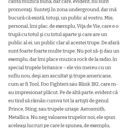
cântă muzică bună, dar care, evident, nu sunt
promovaţi. Sunteţi în zona underground, dar mă
bucură că există, totuşi, un public al vostru. Mie,
personal, îmi plac, de exemplu, Viţa de Vie, care e o
trupă cu totul şi cu totul aparte şi care are un
public al ei, un public clar al acestei trupe. De afară
sunt foarte foarte multe trupe. Nu pot să-ţi dau un
exemplu, dar îmi place muzica rock de la radio, în
special trupele britanice – ele vin mereu cu un
suflu nou, deşi am ascultat şi trupe americane,
cum ar fi Tool, Foo Fighters sau Blink 182, care m-
au impresionat plăcut. Pe de altă parte, evident că
eu tind să rămân cumva tot la artişti de genul
Prince, Sting, sau trupele uriaşe: Aerosmith,
Metallica. Nu neg valoarea trupelor noi, ele spun
aceleaşi lucruri pe care le spunea, de exemplu,