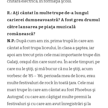
chitară electrică, în formaţia şcolii.
R.: Aţi cântat în multe trupe de-a lungul
carierei dumneavoastră? A fost greu drumul
către lansarea pe piaţa muzicală
românească?
N.P.:
După cum am zis, prima trupă în care am
cântat a fost trupa liceului, în clasa a şaptea, iar
apoi am trecut prin cele mai importante trupe din
Galaţi, oraşul din care sunt eu. În acele timpuri, pe
care nu le ştiţi, şi mă bucur că nu le ştiţi, acum
vorbesc de ’85 – ’86, perioada mea de liceu, erau
multe festivaluri de rock în toată ţara. Cele mai
mari trupe în care am cântat au fost Phoebus şi
Autograf, cu care am câştigat multe premii la
festivaluri şi cu care am avut înregistrări şi la