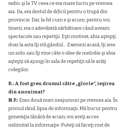
radio, şi la TV, ceea ce era mare lucru pe vremea
aia. Da, era destul de dificil pentru o trupă din
provincie. Dar, la fel cum e şi acum, pentru voi,
tinerii, era o adevărată sărbătoare când aveam
spectacole sau repetiţii. Eşti motivat, abia aştepţi,
doar la asta îţi stă gândul… Exersezi acasă, îţi iese
un solo, sau îţi vine câte o idee de melodie şi abia
aştepţi să ajungi în sala de repetiţii să le arăţi
colegilor.
R.: A fost greu drumul către „glorie“, ieşirea
din anonimat?
N.P.:
Erau două mari neajunsuri pe vremea aia. În
primul rând, lipsa de informaţii. Mă bucur pentru
generaţia tânără de acum; voi aveţi acces
nelimitat la informaţie. Puteţi să faceţi rost de