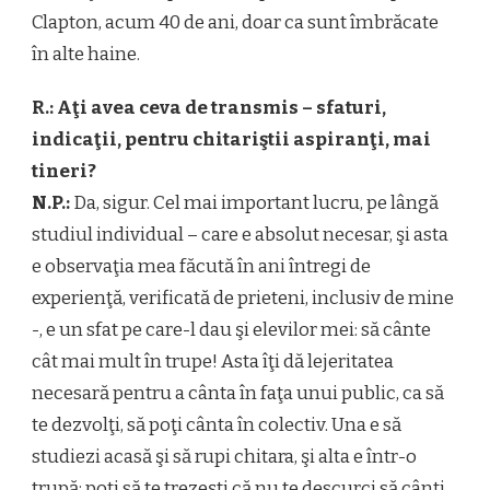
Clapton, acum 40 de ani, doar ca sunt îmbrăcate
în alte haine.
R.: Aţi avea ceva de transmis – sfaturi,
indicaţii, pentru chitariştii aspiranţi, mai
tineri?
N.P.:
Da, sigur. Cel mai important lucru, pe lângă
studiul individual – care e absolut necesar, şi asta
e observaţia mea făcută în ani întregi de
experienţă, verificată de prieteni, inclusiv de mine
-, e un sfat pe care-l dau şi elevilor mei: să cânte
cât mai mult în trupe! Asta îţi dă lejeritatea
necesară pentru a cânta în faţa unui public, ca să
te dezvolţi, să poţi cânta în colectiv. Una e să
studiezi acasă şi să rupi chitara, şi alta e într-o
trupă; poţi să te trezeşti că nu te descurci să cânţi,