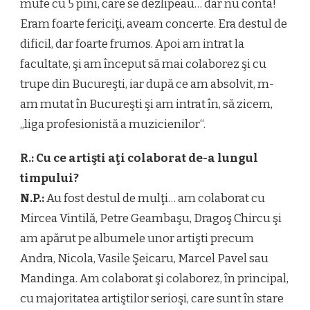
mufe cu 5 pini, care se dezlipeau… dar nu conta!
Eram foarte fericiţi, aveam concerte. Era destul de
dificil, dar foarte frumos. Apoi am intrat la
facultate, şi am început să mai colaborez şi cu
trupe din Bucureşti, iar după ce am absolvit, m-
am mutat în Bucureşti şi am intrat în, să zicem,
„liga profesionistă a muzicienilor“.
R.: Cu ce artişti aţi colaborat de-a lungul
timpului?
N.P.:
Au fost destul de mulţi… am colaborat cu
Mircea Vintilă, Petre Geambaşu, Dragoş Chircu şi
am apărut pe albumele unor artişti precum
Andra, Nicola, Vasile Şeicaru, Marcel Pavel sau
Mandinga. Am colaborat şi colaborez, în principal,
cu majoritatea artiştilor serioşi, care sunt în stare