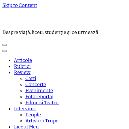
Skip to Content
Despre viață, liceu, studenție și ce urmează
Articole
Rubrici
Review
Carti
Concerte
Evenimente
Fotoreportaj
Filme si Teatru
Interviuri
People
Artisti si Trupe
Liceul Meu