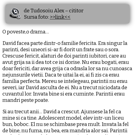
de Tudosoiu Alex – cititor
Sursa foto:
>>link<<
O poveste,o drama…
David facea parte dintr-o familie fericita. Era singur la
parinti, desi uneori si-ar fi dorit un frate sau o sora.
Crescuse fericit, alaturi de doi parinti iubitori, care au
avut grija sa ii dea tot ce isi dorise. Nu erau bogati, erau
doar fericiti, dar avea grija ca odrasla lor sa nu cunoasca
nejunsurile vietii. Daca te uitai la ei, ai fi zis ca erau
familia perfecta. Mereu se intelegeau, parintii nu erau
severi, iar David asculta de ei. Nu a trecut niciodata de
cuvantul lor. Invata bine si era cuminte. Parintii erau
mandri peste poate.
Si au trecut anii… David a crescut. Ajunsese la fel ca
mine si ca tine. Adolescent model, elev intr-un liceu
bun, boboc. El nu se schimbase prea mult. Invata la fel
de bine, nu fuma, nu bea, era mandria alor sai. Parintii