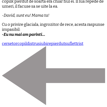
copilk pierdut de soarta era chiar fiul ei. Il lua repede de
umeri, il facuse sa se uite la ea.
-David, sunt eu! Mama ta!
Cu o privire glaciala, ingrozitor de rece, acesta raspunse
impasibil:
-Eu nu mai am parinti…
cersetor
copil
distrus
iubire
pierdut
suflet
trist