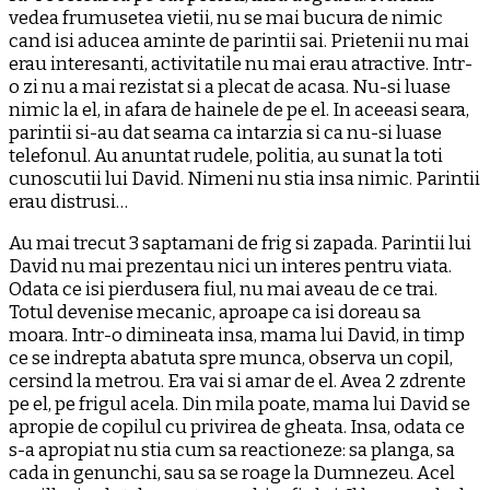
vedea frumusetea vietii, nu se mai bucura de nimic
cand isi aducea aminte de parintii sai. Prietenii nu mai
erau interesanti, activitatile nu mai erau atractive. Intr-
o zi nu a mai rezistat si a plecat de acasa. Nu-si luase
nimic la el, in afara de hainele de pe el. In aceeasi seara,
parintii si-au dat seama ca intarzia si ca nu-si luase
telefonul. Au anuntat rudele, politia, au sunat la toti
cunoscutii lui David. Nimeni nu stia insa nimic. Parintii
erau distrusi…
Au mai trecut 3 saptamani de frig si zapada. Parintii lui
David nu mai prezentau nici un interes pentru viata.
Odata ce isi pierdusera fiul, nu mai aveau de ce trai.
Totul devenise mecanic, aproape ca isi doreau sa
moara. Intr-o dimineata insa, mama lui David, in timp
ce se indrepta abatuta spre munca, observa un copil,
cersind la metrou. Era vai si amar de el. Avea 2 zdrente
pe el, pe frigul acela. Din mila poate, mama lui David se
apropie de copilul cu privirea de gheata. Insa, odata ce
s-a apropiat nu stia cum sa reactioneze: sa planga, sa
cada in genunchi, sau sa se roage la Dumnezeu. Acel