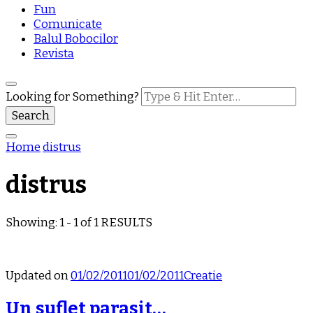
Fun
Comunicate
Balul Bobocilor
Revista
Looking for Something?
Home
distrus
distrus
Showing: 1 - 1 of 1 RESULTS
Updated on
01/02/2011
01/02/2011
Creatie
Un suflet parasit…