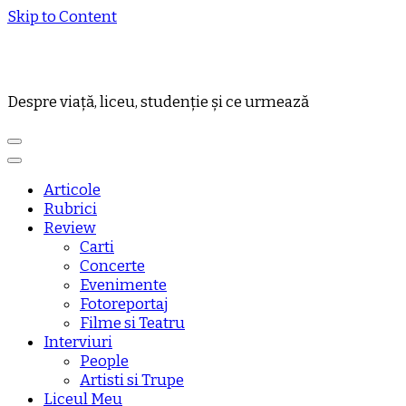
Skip to Content
Despre viață, liceu, studenție și ce urmează
Articole
Rubrici
Review
Carti
Concerte
Evenimente
Fotoreportaj
Filme si Teatru
Interviuri
People
Artisti si Trupe
Liceul Meu