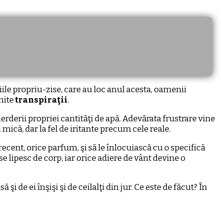
iile propriu-zise, care au loc anul acesta, oamenii
umite
transpiraţii
.
ierderii propriei cantităţi de apă. Adevărata frustrare vine
ică, dar la fel de iritante precum cele reale.
recent, orice parfum, şi să le înlocuiască cu o specifică
 se lipesc de corp, iar orice adiere de vânt devine o
şi de ei înşişi şi de ceilalţi din jur. Ce este de făcut? În