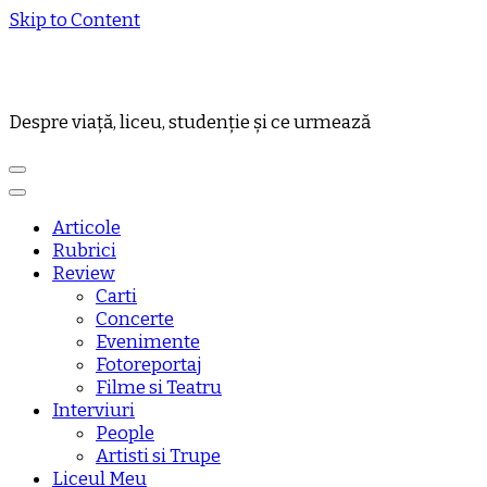
Skip to Content
Despre viață, liceu, studenție și ce urmează
Articole
Rubrici
Review
Carti
Concerte
Evenimente
Fotoreportaj
Filme si Teatru
Interviuri
People
Artisti si Trupe
Liceul Meu