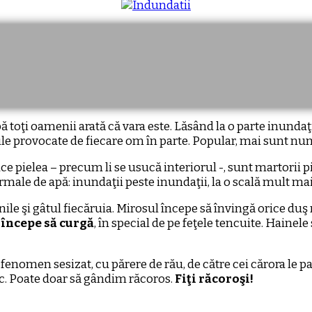
ă toţi oamenii arată că vara este. Lăsând la o parte inundaţ
iile provocate de fiecare om în parte. Popular, mai sunt n
uce pielea – precum li se usucă interiorul -, sunt martorii p
ale de apă: inundaţii peste inundaţii, la o scală mult mai m
ile şi gâtul fiecăruia. Mirosul începe să învingă orice duş 
începe să curgă
, în special de pe feţele tencuite. Hainele
fenomen sesizat, cu părere de rău, de către cei cărora le pasă 
mic. Poate doar să gândim răcoros.
Fiţi răcoroşi!