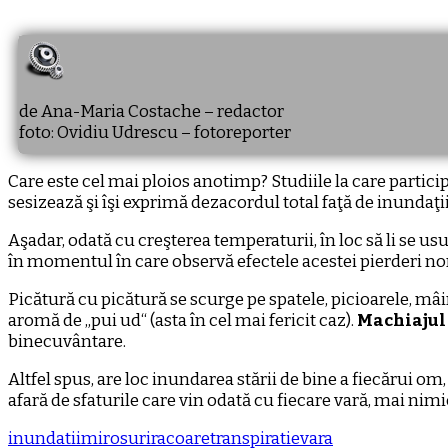
de Ana-Maria Costache – redactor
foto: Ovidiu Udrescu – fotoreporter
Care este cel mai ploios anotimp? Studiile la care particip
sesizează şi îşi exprimă dezacordul total faţă de inundaţ
Aşadar, odată cu creşterea temperaturii, în loc să li se us
în momentul în care observă efectele acestei pierderi norm
Picătură cu picătură se scurge pe spatele, picioarele, mâin
aromă de „pui ud“ (asta în cel mai fericit caz).
Machiajul 
binecuvântare.
Altfel spus, are loc inundarea stării de bine a fiecărui om, 
afară de sfaturile care vin odată cu fiecare vară, mai ni
inundatii
mirosuri
racoare
transpiratie
vara