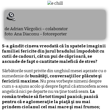
de Adrian Vârgolici – colaborator
foto: Ana Diaconu – fotoreporter
S-a gândit cineva vreodată că în spatele imaginii
familiei fericite din jurul bradului împodobit cu
cutii de cadouri, cât un pui de căprioară, se
ascunde de fapt o cantitate malefică de stres?
Sărbătorile sunt privite din unghiul mesei aşezate cu o
sumedenie de
bunătăţi, conversaţiilor plăcute şi
fericirii maxime.
Nu prea vorbeşte nimeni despre
cum s-a ajuns acolo şi despre faptul că atmosfera aceea
angelică nici pe departe nu va ţine toată seara.
La
român trebuie să fie tot timpul panică; panică
pentru că e aglomeraţie la piaţă şi nu mai
prindem ciolanul cel mai mare şi mai frumos;