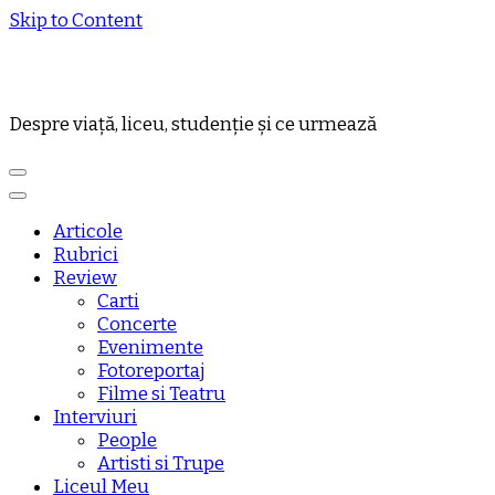
Skip to Content
Despre viață, liceu, studenție și ce urmează
Articole
Rubrici
Review
Carti
Concerte
Evenimente
Fotoreportaj
Filme si Teatru
Interviuri
People
Artisti si Trupe
Liceul Meu