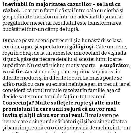
inevitabil în majoritatea cazurilor – se lasă cu
război.
Doar prin faptul că stai între oala cu ciorbă şi
gospodină te transformi într-un adevărat duşman al
pregătirilor mesei, iar rezultatul este transformarea
bucătăriei într-un câmp de luptă.
După ce peste scena petrecerii şi a bunăstării se lasă
cortina,
apar şi spectatorii gălăgioşi.
Câte un nene,
roşu în obraji de la un amestec mirobolant de vişinată
şi ţuică, găseşte fiecare detaliu al acestei lumi foarte
supărător. Nu există niciun motiv aparte…
e supărător,
ca să fie.
Acest nene îşi poate exprima supărarea în
diferite moduri şi în diferite locuri. La masă poate se
află o rudă cu care au existat neînţelegeri în trecut, iar el
consideră că totul trebuie rezolvat în familie, aşa că
decide să termine totul de faţă cu tot neamul.
Consecinţa? Multe sufleţele rupte şi alte multe
promisiuni în care unii se jură că nu vor mai
invita şi alţii că nu vor mai veni.
Îl mai avem pe
nenea care e singur de sărbători şi îşi bea singurătatea
şi banii împreună cu o doză zdravănă de rachiu, într-un