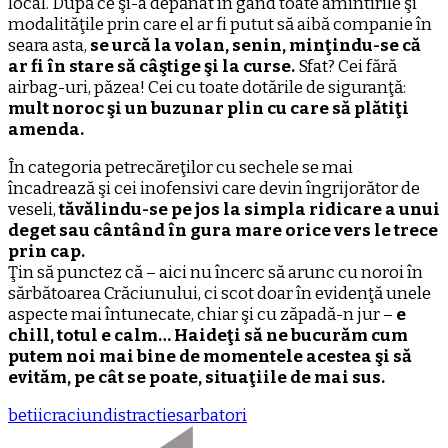
local. După ce şi-a depănat în gând toate amintirile şi
modalităţile prin care el ar fi putut să aibă companie în
seara asta,
se urcă la volan, senin, minţindu-se că
ar fi în stare să câştige şi la curse.
Sfat? Cei fără
airbag-uri, păzea! Cei cu toate dotările de siguranţă:
mult noroc şi un buzunar plin cu care să plătiţi
amenda.
În categoria petrecăreţilor cu sechele se mai
încadrează şi cei inofensivi care devin îngrijorător de
veseli,
tăvălindu-se pe jos la simpla ridicare a unui
deget sau cântând în gura mare orice vers le trece
prin cap.
Ţin să punctez că – aici nu încerc să arunc cu noroi în
sărbătoarea Crăciunului, ci scot doar în evidenţă unele
aspecte mai întunecate, chiar şi cu zăpadă-n jur –
e
chill, totul e calm… Haideţi să ne bucurăm cum
putem noi mai bine de momentele acestea şi să
evităm, pe cât se poate, situaţiile de mai sus.
betii
craciun
distractie
sarbatori