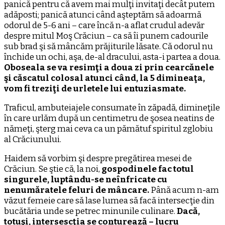
panică pentru că avem mai mulţi invitaţi decât putem
adăposti; panică atunci când aşteptăm să adoarmă
odorul de 5-6 ani – care încă n-a aflat crudul adevăr
despre mitul Moş Crăciun – ca să îi punem cadourile
sub brad şi să mâncăm prăjiturile lăsate. Că odorul nu
închide un ochi, aşa, de-al dracului, asta-i partea a doua.
Oboseala se va resimţi a doua zi prin cearcănele
şi căscatul colosal atunci când, la 5 dimineaţa,
vom fi treziţi de urletele lui entuziasmate.
Traficul, ambuteiajele consumate în zăpadă, dimineţile
în care urlăm după un centimetru de şosea neatins de
nămeţi, şterg mai ceva ca un pămătuf spiritul zglobiu
al Crăciunului.
Haidem să vorbim şi despre pregătirea mesei de
Crăciun. Se ştie că, la noi,
gospodinele fac totul
singurele, luptându-se neînfricate cu
nenumăratele feluri de mâncare.
Până acum n-am
văzut femeie care să lase lumea să facă intersecţie din
bucătăria unde se petrec minunile culinare.
Dacă,
totuşi, intersescţia se conturează – lucru