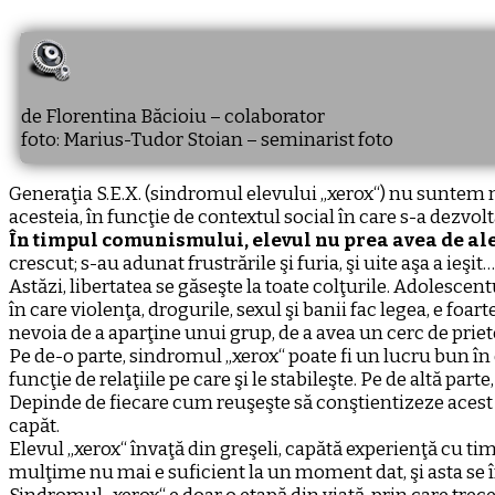
de Florentina Băcioiu – colaborator
foto: Marius-Tudor Stoian – seminarist foto
Generaţia S.E.X. (sindromul elevului „xerox“) nu suntem ne
acesteia, în funcţie de contextul social în care s-a dezvolt
În timpul comunismului, elevul nu prea avea de ales
crescut; s-au adunat frustrările şi furia, şi uite aşa a ieşit
Astăzi, libertatea se găseşte la toate colţurile. Adolescen
în care violenţa, drogurile, sexul şi banii fac legea, e foa
nevoia de a aparţine unui grup, de a avea un cerc de priet
Pe de-o parte, sindromul „xerox“ poate fi un lucru bun în 
funcţie de relaţiile pe care şi le stabileşte. Pe de altă pa
Depinde de fiecare cum reuşeşte să conştientizeze acest lu
capăt.
Elevul „xerox“ învaţă din greşeli, capătă experienţă cu tim
mulţime nu mai e suficient la un moment dat, şi asta se î