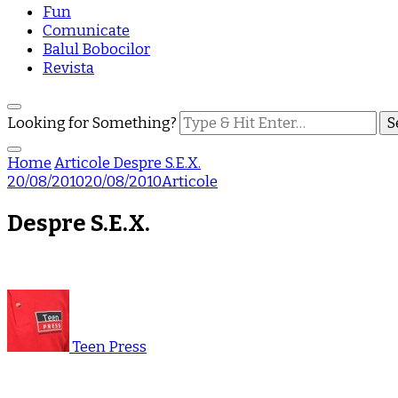
Fun
Comunicate
Balul Bobocilor
Revista
Looking for Something?
Home
Articole
Despre S.E.X.
20/08/2010
20/08/2010
Articole
Despre S.E.X.
Teen Press