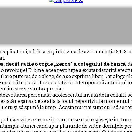
apărat noi, adolescenţii din ziua de azi. Generaţia S.E.X. a
at.
, decât sa fie o copie „xerox“ a colegului de bancă
, d
… o revoluţie! Ei bine, acea revoluţie a existat datorită efect
tul are puterea de a alege, de a se exprima liber. Dar alege
rte uşor să te pierzi. În societatea contemporană anturajul j
eni în care se simtă apreciat.
dezvoltarea personală: adolescentul învăţă de la ceilalţi, s
rte, există neşansa de se afla la locul nepotrivit, la momentu
cru şi să spună la timp „Acesta nu mai sunt eu“; să se retra
pul, căci vine o vreme în care nu se mai regăseşte în „turmă
ntâmplă atunci când apar planurile de viitor, dorinţele pe