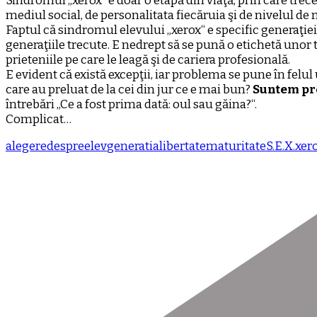
Sindromul „xerox“ e doar o etapă din viaţă, prin care trec
mediul social, de personalitata fiecăruia şi de nivelul de 
Faptul că sindromul elevului „xerox“ e specific generaţie
generaţiile trecute. E nedrept să se pună o etichetă unor t
prieteniile pe care le leagă şi de cariera profesională.
E evident că există excepţii, iar problema se pune în felul
care au preluat de la cei din jur ce e mai bun?
Suntem pre
întrebări „Ce a fost prima dată: oul sau găina?“.
Complicat…
alegere
despre
elev
generatia
libertate
maturitate
S.E.X.
xer