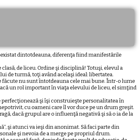
 existat dintotdeauna, diferenţa fiind manifestările
e clasă, de liceu. Ordine şi disciplină! Totuşi, elevul a
ului de turmă, toţi având acelaşi ideal: libertatea.
rile făcute nu sunt întotdeauna cele mai bune. Într-o lume
oacă un rol important în viaţa elevului de liceu, el simţind
e perfecţionează şi îşi construieşte personalitatea în
l nepotrivit, cu oameni care îl vor duce pe un drum greşit.
gă, dacă grupul are o influenţă negativă şi să o ia de la
“, şi atunci va ieşi din anonimat. Să faci parte din
rsonale şi nevoia de a merge pe propriul drum.