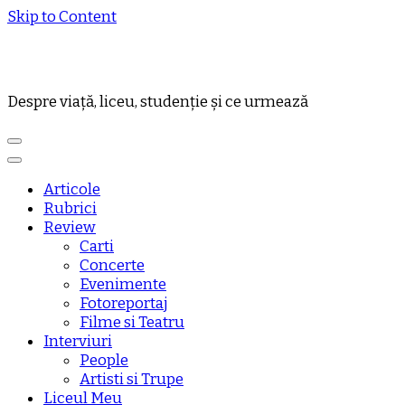
Skip to Content
Despre viață, liceu, studenție și ce urmează
Articole
Rubrici
Review
Carti
Concerte
Evenimente
Fotoreportaj
Filme si Teatru
Interviuri
People
Artisti si Trupe
Liceul Meu