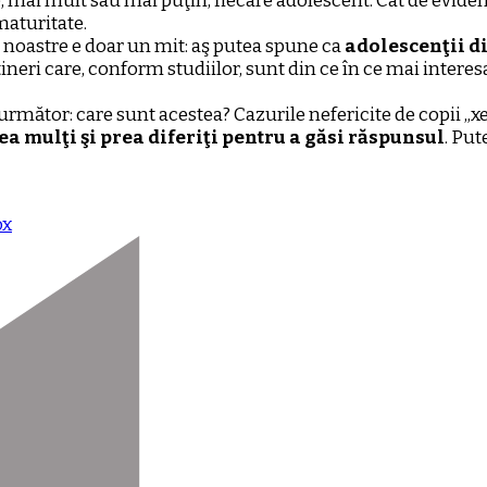
e, mai mult sau mai puţin, fiecare adolescent. Cât de evide
maturitate.
i noastre e doar un mit: aş putea spune ca
adolescenţii di
ineri care, conform studiilor, sunt din ce în ce mai interesa
 următor: care sunt acestea? Cazurile nefericite de copii „x
a mulţi şi prea diferiţi pentru a găsi răspunsul
. Put
ox