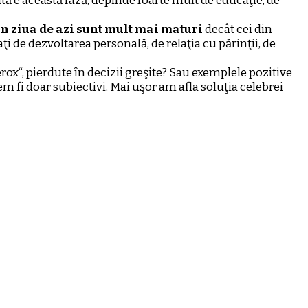
ntă e această fază, depinde foarte mult de educaţie, de
n ziua de azi sunt mult mai maturi
decât cei din
ţi de dezvoltarea personală, de relaţia cu părinţii, de
erox“, pierdute în decizii greşite? Sau exemplele pozitive
em fi doar subiectivi. Mai uşor am afla soluţia celebrei