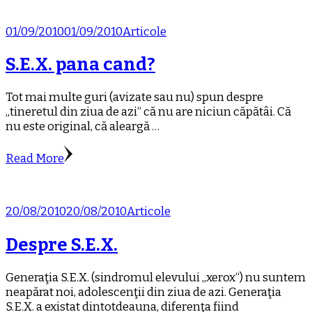
01/09/2010
01/09/2010
Articole
S.E.X. pana cand?
Tot mai multe guri (avizate sau nu) spun despre
„tineretul din ziua de azi“ că nu are niciun căpătâi. Că
nu este original, că aleargă …
Read More
20/08/2010
20/08/2010
Articole
Despre S.E.X.
Generaţia S.E.X. (sindromul elevului „xerox“) nu suntem
neapărat noi, adolescenţii din ziua de azi. Generaţia
S.E.X. a existat dintotdeauna, diferenţa fiind