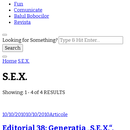
Fun
Comunicate
Balul Bobocilor
Revista
Looking for Something?
Home
S.E.X.
S.E.X.
Showing: 1 - 4 of 4 RESULTS
10/10/2010
10/10/2010
Articole
Editorial 38: Generatia „S.E.X.“,