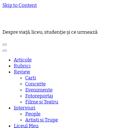
Skip to Content
Despre viață, liceu, studenție și ce urmează
Articole
Rubrici
Review
Carti
Concerte
Evenimente
Fotoreportaj
Filme si Teatru
Interviuri
People
Artisti si Trupe
Liceul Meu