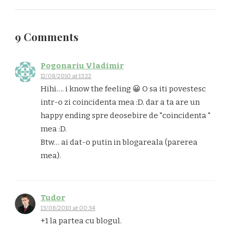
9 Comments
Pogonariu Vladimir
12/08/2010 at 13:22
Hihi…. i know the feeling 😀 O sa iti povestesc
intr-o zi coincidenta mea :D. dar a ta are un
happy ending spre deosebire de "coincidenta "
mea :D.
Btw… ai dat-o putin in blogareala (parerea
mea).
Tudor
13/08/2010 at 00:34
+1 la partea cu blogul.