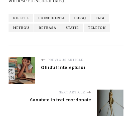
vorbesc cu ea, doar dacă…
BILETEL
COINCIDENTA
CURAJ
FATA
METROU
RETRASA
STATIE
TELEFON
PREVIOUS ARTICLE
Ghidul inteleptului
NEXT ARTICLE
Sanatate in trei coordonate