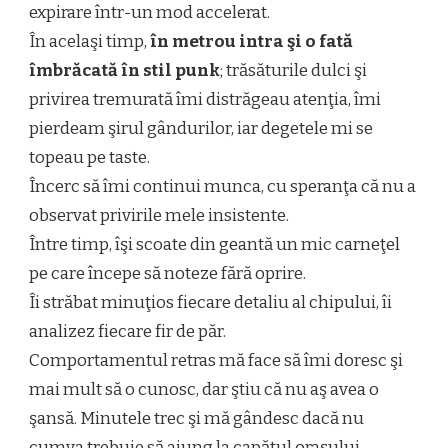
expirare într-un mod accelerat.
În acelaşi timp,
în metrou intra şi o fată
îmbrăcată în stil punk
; trăsăturile dulci şi
privirea tremurată îmi distrăgeau atenţia, îmi
pierdeam şirul gândurilor, iar degetele mi se
topeau pe taste.
Încerc să îmi continui munca, cu speranţa că nu a
observat privirile mele insistente.
Între timp, îşi scoate din geantă un mic carneţel
pe care începe să noteze fără oprire.
Îi străbat minuţios fiecare detaliu al chipului, îi
analizez fiecare fir de păr.
Comportamentul retras mă face să îmi doresc şi
mai mult să o cunosc, dar ştiu că nu aş avea o
şansă. Minutele trec şi mă gândesc dacă nu
cumva trebuie să ajung la capătul oraşului.