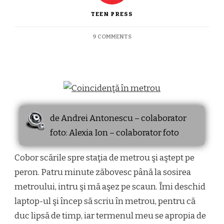
TEEN PRESS
ON
9 COMMENTS
COINCIDENTA
IN
METROU
de Andrei Antonescu – colaborator
foto: Alexia Ion – colaborator foto
Cobor scările spre staţia de metrou şi aştept pe
peron. Patru minute zăbovesc până la sosirea
metroului, intru şi mă aşez pe scaun. Îmi deschid
laptop-ul şi încep să scriu în metrou, pentru că
duc lipsă de timp, iar termenul meu se apropia de