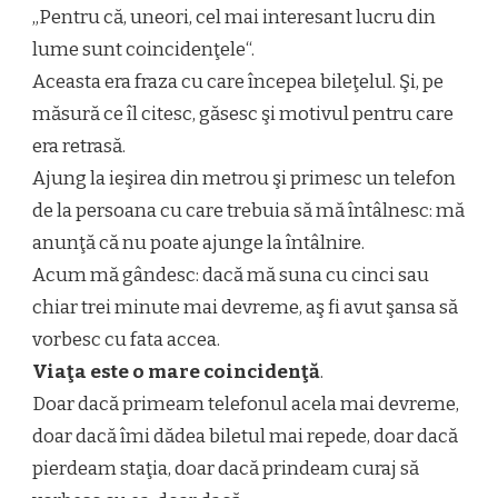
„Pentru că, uneori, cel mai interesant lucru din
lume sunt coincidenţele“.
Aceasta era fraza cu care începea bileţelul. Şi, pe
măsură ce îl citesc, găsesc şi motivul pentru care
era retrasă.
Ajung la ieşirea din metrou şi primesc un telefon
de la persoana cu care trebuia să mă întâlnesc: mă
anunţă că nu poate ajunge la întâlnire.
Acum mă gândesc: dacă mă suna cu cinci sau
chiar trei minute mai devreme, aş fi avut şansa să
vorbesc cu fata accea.
Viaţa este o mare coincidenţă
.
Doar dacă primeam telefonul acela mai devreme,
doar dacă îmi dădea biletul mai repede, doar dacă
pierdeam staţia, doar dacă prindeam curaj să