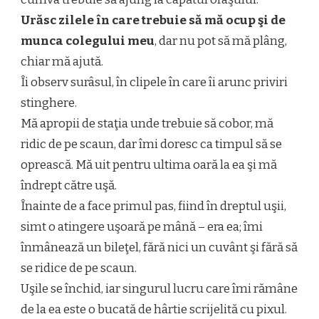
Urăsc zilele în care trebuie să mă ocup şi de
munca colegului meu
, dar nu pot să mă plâng,
chiar mă ajută.
Îi observ surâsul, în clipele în care îi arunc priviri
stinghere.
Mă apropii de staţia unde trebuie să cobor, mă
ridic de pe scaun, dar îmi doresc ca timpul să se
oprească. Mă uit pentru ultima oară la ea şi mă
îndrept către uşă.
Înainte de a face primul pas, fiind în dreptul uşii,
simt o atingere uşoară pe mână – era ea; îmi
înmânează un bileţel, fără nici un cuvânt şi fără să
se ridice de pe scaun.
Uşile se închid, iar singurul lucru care îmi rămâne
de la ea este o bucată de hârtie scrijelită cu pixul.