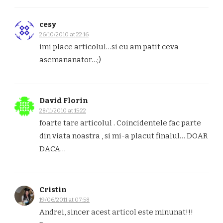
cesy
26/10/2010 at 22:16
imi place articolul…si eu am patit ceva
asemananator…;)
David Florin
28/11/2010 at 15:22
foarte tare articolul . Coincidentele fac parte
din viata noastra , si mi-a placut finalul… DOAR
DACA…
Cristin
19/06/2011 at 07:58
Andrei, sincer acest articol este minunat!!!