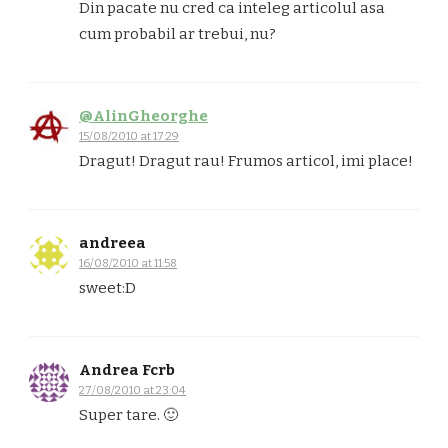
Din pacate nu cred ca inteleg articolul asa
cum probabil ar trebui, nu?
@AlinGheorghe
15/08/2010 at 17:29
Dragut! Dragut rau! Frumos articol, imi place!
andreea
16/08/2010 at 11:58
sweet:D
Andrea Fcrb
27/08/2010 at 23:04
Super tare. 🙂