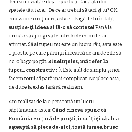
decizii în viaţă e deja o piedică. Dacă ăla din
spatele tău tace… De ce ar trebui să taci şi tu? OK,
cineva are o reţinere, asta e… Bagă-te tu în faţă,
susţine-ţi ideea şi fă-o să conteze!
Până la
urmă o să ajungi să te întrebi de ce nu te-ai
afirmat. Să ai tupeu nu este un lucru rău, asta este
o prostie pe care părinţii încearcă de ani de zile să
ne-o bage pe gât.
Bineînţeles, mă refer la
tupeul constructiv :-).
Este atât de simplu şi noi
facem totul să pară mai complicat. Ne place asta,
ne duce la extaz fără să realizăm.
Am realizat de la o persoană un lucru
săptămânile astea:
Când cineva spune că
România e o ţară de proşti, inculţi şi că abia
aşteaptă să plece de-aici, toată lumea brusc