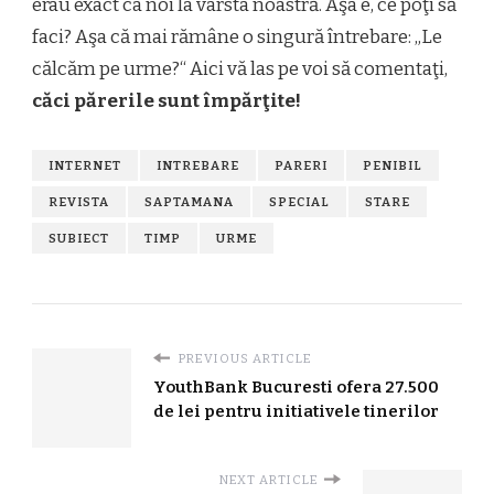
erau exact ca noi la vârsta noastră. Aşa e, ce poţi să
faci? Aşa că mai rămâne o singură întrebare: „Le
călcăm pe urme?“ Aici vă las pe voi să comentaţi,
căci părerile sunt împărţite!
INTERNET
INTREBARE
PARERI
PENIBIL
REVISTA
SAPTAMANA
SPECIAL
STARE
SUBIECT
TIMP
URME
PREVIOUS ARTICLE
YouthBank Bucuresti ofera 27.500
de lei pentru initiativele tinerilor
NEXT ARTICLE