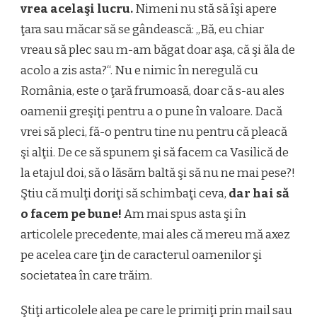
vrea acelaşi lucru.
Nimeni nu stă să îşi apere
ţara sau măcar să se gândească: „Bă, eu chiar
vreau să plec sau m-am băgat doar aşa, că şi ăla de
acolo a zis asta?“. Nu e nimic în neregulă cu
România, este o ţară frumoasă, doar că s-au ales
oamenii greşiţi pentru a o pune în valoare. Dacă
vrei să pleci, fă-o pentru tine nu pentru că pleacă
şi alţii. De ce să spunem şi să facem ca Vasilică de
la etajul doi, să o lăsăm baltă şi să nu ne mai pese?!
Ştiu că mulţi doriţi să schimbaţi ceva,
dar hai să
o facem pe bune!
Am mai spus asta şi în
articolele precedente, mai ales că mereu mă axez
pe acelea care ţin de caracterul oamenilor şi
societatea în care trăim.
Ştiţi articolele alea pe care le primiţi prin mail sau