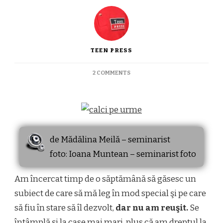
TEEN PRESS
ON
2 COMMENTS
CALCI
PE
URME?
de Mădălina Meilă – seminarist
foto: Ioana Muntean – seminarist foto
Am încercat timp de o săptămână să găsesc un
subiect de care să mă leg în mod special şi pe care
să fiu în stare să îl dezvolt,
dar nu am reuşit.
Se
întâmplă şi la case mai mari, plus că am dreptul la