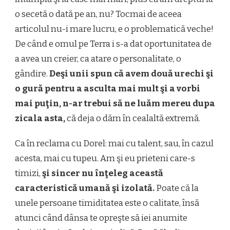
o secetă o dată pe an, nu? Tocmai de aceea
articolul nu-i mare lucru, e o problematică veche!
De când e omul pe Terra i s-a dat oportunitatea de
a avea un creier, ca atare o personalitate, o
gândire.
Deşi unii spun că avem două urechi şi
o gură pentru a asculta mai mult şi a vorbi
mai puţin, n-ar trebui să ne luăm mereu dupa
zicala asta,
că deja o dăm în cealaltă extremă.
Ca în reclama cu Dorel: mai cu talent, sau, în cazul
acesta, mai cu tupeu. Am şi eu prieteni care-s
timizi,
şi sincer nu înţeleg această
caracteristică umană şi izolată.
Poate că la
unele persoane timiditatea este o calitate, însă
atunci când dânsa te opreşte să iei anumite