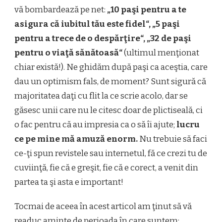
vă bombardează pe net:
„10 paşi pentru a te
asigura că iubitul tău este fidel“, „5 paşi
pentru a trece de o despărţire“, „32 de paşi
pentru o viaţă sănătoasă“
(ultimul menţionat
chiar există!). Ne ghidăm după paşi ca aceştia, care
dau un optimism fals, de moment? Sunt sigură că
majoritatea daţi cu flit la ce scrie acolo, dar se
găsesc unii care nu le citesc doar de plictiseală, ci
o fac pentru că au impresia ca o să îi ajute;
lucru
ce pe mine mă amuză enorm.
Nu trebuie să faci
ce-ţi spun revistele sau internetul, fă ce crezi tu de
cuviinţă, fie că e greşit, fie că e corect, a venit din
partea ta şi asta e important!
Tocmai de aceea în acest articol am ţinut să vă
readuc aminte de perioada în care suntem: