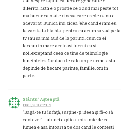
Cat despre faptul ca fiecare generatie e
diferita..asta e o prostie ce o aud mai peste tot,
ma bucur ca mai e cineva care crede ca nu e
adevarat. Bunica imi zicea ‘ehe cand eram eu
la varsta ta bla bla’..pentru ca acum sa vad pe la
tv sau sa mai aud de la parinti, cum ca ei
faceau in mare aceleasi lucrui ca si
noi..exceptand ceea ce tine de tehnologie
bineinteles. Iar daca le calcam pe urme..asta
depinde de fiecare parinte, familie, om in
parte.
Sfântu' Așteaptă
13/03/2011 at 23:59
“Bagă-te tu în faţă, susţine-ţi ideea şi fă-o să
conteze!” – atunci explica-mi si mie de ce
lumea e asa intoarsa pe dos cand le contesti