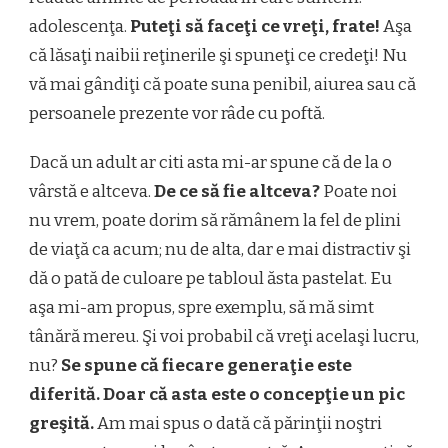
adolescenţa.
Puteţi să faceţi ce vreţi, frate!
Aşa
că lăsaţi naibii reţinerile şi spuneţi ce credeţi! Nu
vă mai gândiţi că poate suna penibil, aiurea sau că
persoanele prezente vor râde cu poftă.
Dacă un adult ar citi asta mi-ar spune că de la o
vârstă e altceva.
De ce să fie altceva?
Poate noi
nu vrem, poate dorim să rămânem la fel de plini
de viaţă ca acum; nu de alta, dar e mai distractiv şi
dă o pată de culoare pe tabloul ăsta pastelat. Eu
aşa mi-am propus, spre exemplu, să mă simt
tânără mereu. Şi voi probabil că vreţi acelaşi lucru,
nu?
Se spune că fiecare generaţie este
diferită. Doar că asta este o concepţie un pic
greşită.
Am mai spus o dată că părinţii noştri