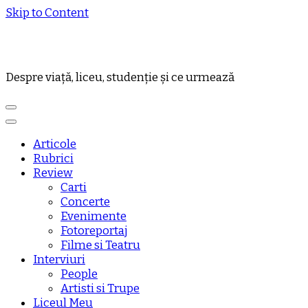
Skip to Content
Despre viață, liceu, studenție și ce urmează
Articole
Rubrici
Review
Carti
Concerte
Evenimente
Fotoreportaj
Filme si Teatru
Interviuri
People
Artisti si Trupe
Liceul Meu