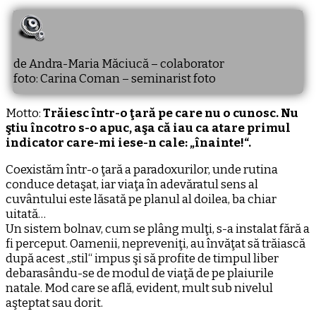
disparitie?
de Andra-Maria Măciucă – colaborator
foto: Carina Coman – seminarist foto
Motto:
Trăiesc într-o ţară pe care nu o cunosc. Nu
ştiu încotro s-o apuc, aşa că iau ca atare primul
indicator care-mi iese-n cale: „înainte!“.
Coexistăm într-o ţară a paradoxurilor, unde rutina
conduce detaşat, iar viaţa în adevăratul sens al
cuvântului este lăsată pe planul al doilea, ba chiar
uitată…
Un sistem bolnav, cum se plâng mulţi, s-a instalat fără a
fi perceput. Oamenii, nepreveniţi, au învăţat să trăiască
după acest „stil“ impus şi să profite de timpul liber
debarasându-se de modul de viaţă de pe plaiurile
natale. Mod care se află, evident, mult sub nivelul
aşteptat sau dorit.