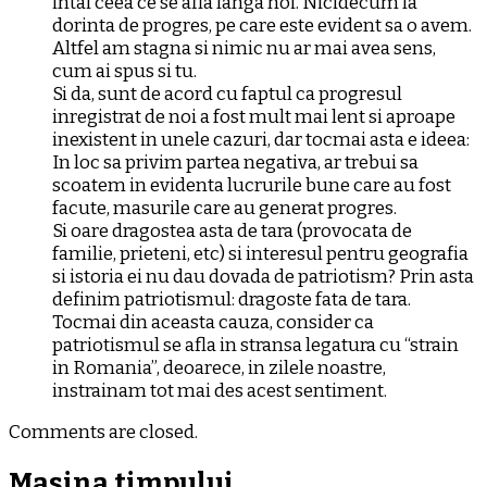
intai ceea ce se afla langa noi. Nicidecum la
dorinta de progres, pe care este evident sa o avem.
Altfel am stagna si nimic nu ar mai avea sens,
cum ai spus si tu.
Si da, sunt de acord cu faptul ca progresul
inregistrat de noi a fost mult mai lent si aproape
inexistent in unele cazuri, dar tocmai asta e ideea:
In loc sa privim partea negativa, ar trebui sa
scoatem in evidenta lucrurile bune care au fost
facute, masurile care au generat progres.
Si oare dragostea asta de tara (provocata de
familie, prieteni, etc) si interesul pentru geografia
si istoria ei nu dau dovada de patriotism? Prin asta
definim patriotismul: dragoste fata de tara.
Tocmai din aceasta cauza, consider ca
patriotismul se afla in stransa legatura cu “strain
in Romania”, deoarece, in zilele noastre,
instrainam tot mai des acest sentiment.
Comments are closed.
Masina timpului