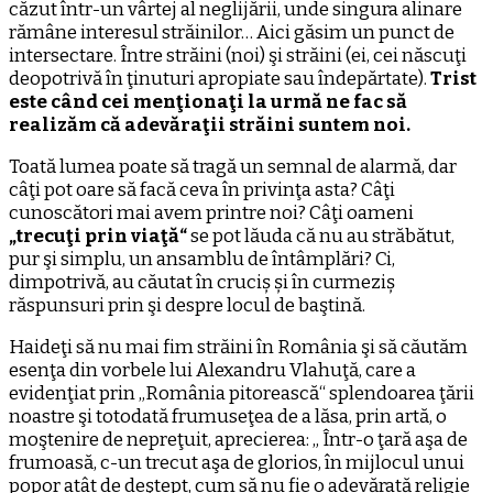
căzut într-un vârtej al neglijării, unde singura alinare
rămâne interesul străinilor… Aici găsim un punct de
intersectare. Între străini (noi) şi străini (ei, cei născuţi
deopotrivă în ţinuturi apropiate sau îndepărtate).
Trist
este când cei menţionaţi la urmă ne fac să
realizăm că adevăraţii străini suntem noi.
Toată lumea poate să tragă un semnal de alarmă, dar
câţi pot oare să facă ceva în privinţa asta? Câţi
cunoscători mai avem printre noi? Câţi oameni
„trecuţi prin viaţă“
se pot lăuda că nu au străbătut,
pur şi simplu, un ansamblu de întâmplări? Ci,
dimpotrivă, au căutat în cruciș și în curmeziș
răspunsuri prin şi despre locul de baştină.
Haideţi să nu mai fim străini în România şi să căutăm
esenţa din vorbele lui Alexandru Vlahuţă, care a
evidenţiat prin „România pitorească“ splendoarea ţării
noastre şi totodată frumuseţea de a lăsa, prin artă, o
moştenire de nepreţuit, aprecierea: „ Într-o ţară aşa de
frumoasă, c-un trecut aşa de glorios, în mijlocul unui
popor atât de deştept, cum să nu fie o adevărată religie