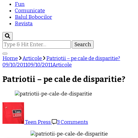
Fun
Comunicate
Balul Bobocilor
Revista
Looking
for
Something?
Home
Articole
Patriotii – pe cale de disparitie?
09/10/2011
09/10/2011
Articole
Patriotii – pe cale de disparitie?
on
Patriotii
–
Teen Press
3 Comments
pe
cale
de