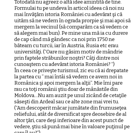
Totodată nu agreez o altă idee amintită de tine.
Formulai tu pe undeva în articol ideea că noi nu
mai învăţăm istoria României cu adevărat şi că
uităm să ne vedem în ograda prorpie şi mai apoi să
mergem la vecinul (să comparăm ca să vedem ce
să alegem mai bun). Pe mine una mă ia cu durere
de cap când mă gândesc ca noi prin 1750 ne
băteam cu turcii, iar în Austria, Rusia etc erau
universităţi. (“Oare nu găsim motiv de mândrie
prin faptele străbunilor noştri? Câţi dintre noi
cunoaştem cu adevărat istoria României? “)
În ceea ce priveşte turismul, zic eu că ai drepatate
la partea cu ” mai întâi să vedem ce avem noi in
Românica şi apoi mergem la alţii”. Mie îmi pare
rau ca toţi românii ştiu doar de mânăstile din
Moldova…Nu am auzit pe unul zicând de cetaţile
săseşti din Ardeal sau ce alte zone mai vrei tu.
(“Am descoperit măcar jumătate din frumuseţea
reliefului, atât de diversificat spre deosebire de al
altor ţări, care deşi inferioare din acest punct de
vedere, ştiu să pună mai bine în valoare puţinul pe
care îl au?”)