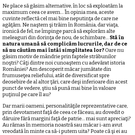
Ne place să găsim alternative, în loc să exploatăm la
maximum ceea ce avem… În opinia mea, aceste
cuvinte reflectă cel mai bine neputinţa de care ne
agăţăm. Ne naştem şi trăim în România, dar viaţa,
ironică de fel, ne împinge parcă să explorăm alte
meleaguri din dorinţa de nou, de schimbare…
Stă în
natura umană să complicăm lucrurile, dar de ce
să nu căutăm mai întâi simplitatea lor?
Oare nu
găsim motiv de mândrie prin faptele străbunilor
noştri? Câţi dintre noi cunoaştem cu adevărat istoria
României? Am descoperit măcar jumătate din
frumuseţea reliefului, atât de diversificat spre
deosebire de al altor ţări, care deşi inferioare din acest
punct de vedere, ştiu să pună mai bine în valoare
puţinul pe care îl au?
Dar marii oameni, personalităţile reprezentative care,
prin devotament faţă de ceea ce făceau, au dovedit o
dăruire fără margini faţă de patrie… mai sunt apreciaţi?
Au rămas în memoria noastră sau măcar i-am avut
vreodată în minte ca să-i putem uita? Poate că şi ei au