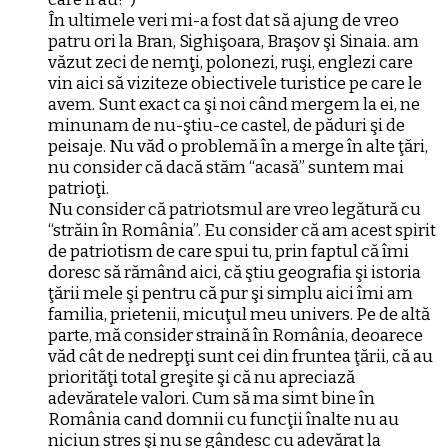
În ultimele veri mi-a fost dat să ajung de vreo
patru ori la Bran, Sighişoara, Braşov şi Sinaia. am
văzut zeci de nemţi, polonezi, ruşi, englezi care
vin aici să viziteze obiectivele turistice pe care le
avem. Sunt exact ca şi noi când mergem la ei, ne
minunam de nu-ştiu-ce castel, de păduri şi de
peisaje. Nu văd o problemă în a merge în alte ţări,
nu consider că dacă stăm “acasă” suntem mai
patrioţi.
Nu consider că patriotsmul are vreo legătură cu
“străin în România”. Eu consider că am acest spirit
de patriotism de care spui tu, prin faptul că îmi
doresc să rămând aici, că ştiu geografia şi istoria
ţării mele şi pentru că pur şi simplu aici îmi am
familia, prietenii, micuţul meu univers. Pe de altă
parte, mă consider straină în România, deoarece
văd cât de nedrepţi sunt cei din fruntea ţării, că au
priorităţi total greşite şi că nu apreciază
adevăratele valori. Cum să ma simt bine în
România cand domnii cu funcţii înalte nu au
niciun stres şi nu se gândesc cu adevărat la