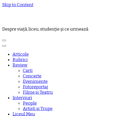
Skip to Content
Despre viață, liceu, studenție și ce urmează
Articole
Rubrici
Review
Carti
Concerte
Evenimente
Fotoreportaj
Filme si Teatru
Interviuri
People
Artisti si Trupe
Liceul Meu