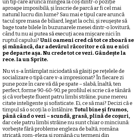
un tip care aruncă mingea la coș dintr-o poziție
aproape imposibilă, și înscrie de parcă ar fi cel mai
natural lucru din lume? Sau mai e tipul care aruncă
tacul spre masa de biliard, legat la ochi, și reușește să
bage toate bilele în buzunarele mesei dintr-o lovitură,
când tu nu ai putea să execuți acea mișcare nici în
ruptul capului?
Unii oameni cred că tot ce zboară se
și mănâncă, dar adevărul răcoritor e că nu e nici
pe departe așa. Nu crede tot ce vezi. Gândește la
rece. Ia un Sprite.
Nu vi s-a întâmplat niciodată să găsiți pe rețelele de
socializare o tipă care v-a impresionat? În fiecare zi
pune poze în care vă dă pe spate – slabă, înaltă, ten
perfect, forme 90-60-90, pe profilul ei scrie că e tânără
și că vorbește fluent patru limbi străine, pune mereu
citate inteligente și sofisticate. Ei, ce să mai? Decizi că e
timpul să o scoți la o întâlnire.
Totul bine și frumos,
până când o vezi – scundă, grasă, plină de coșuri,
dar cele patru limbi străine nu sunt chiar o minciună:
vorbește fără probleme engleza de baltă, româna
stricată, rom-gleza și română cu termeni din