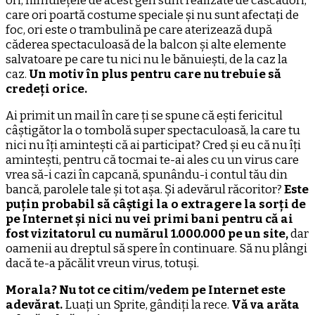
ori, filmulețele de acest gen sunt realizate de cascadori,
care ori poartă costume speciale și nu sunt afectați de
foc, ori este o trambulină pe care aterizează după
căderea spectaculoasă de la balcon și alte elemente
salvatoare pe care tu nici nu le bănuiești, de la caz la
caz.
Un motiv în plus pentru care nu trebuie să
credeți orice.
Ai primit un mail în care ți se spune că ești fericitul
câștigător la o tombolă super spectaculoasă, la care tu
nici nu îți amintești că ai participat? Cred și eu că nu îți
amintești, pentru că tocmai te-ai ales cu un virus care
vrea să-i cazi în capcană, spunându-i contul tău din
bancă, parolele tale și tot așa. Și adevărul răcoritor?
Este
puțin probabil să câștigi la o extragere la sorți de
pe Internet și nici nu vei primi bani pentru că ai
fost vizitatorul cu numărul 1.000.000 pe un site,
dar
oamenii au dreptul să spere în continuare. Să nu plângi
dacă te-a păcălit vreun virus, totuși.
Morala? Nu tot ce citim/vedem pe Internet este
adevărat.
Luați un Sprite, gândiți la rece.
Vă va arăta