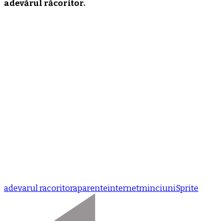
adevărul răcoritor.
adevarul racoritor
aparente
internet
minciuni
Sprite