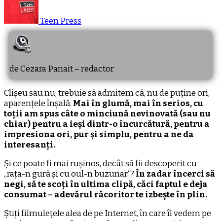
Teen Press
de Cezara Panait – redactor
Clișeu sau nu, trebuie să admitem că, nu de puține ori,
aparențele înșală.
Mai în glumă, mai în serios, cu
toții am spus câte o minciună nevinovată (sau nu
chiar) pentru a ieși dintr-o încurcătură, pentru a
impresiona ori, pur și simplu, pentru a ne da
interesanți.
Și ce poate fi mai rușinos, decât să fii descoperit cu
„rața-n gură și cu oul-n buzunar“?
În zadar încerci să
negi, să te scoți în ultima clipă, căci faptul e deja
consumat – adevărul răcoritor te izbește în plin.
Știți filmulețele alea de pe Internet, în care îl vedem pe