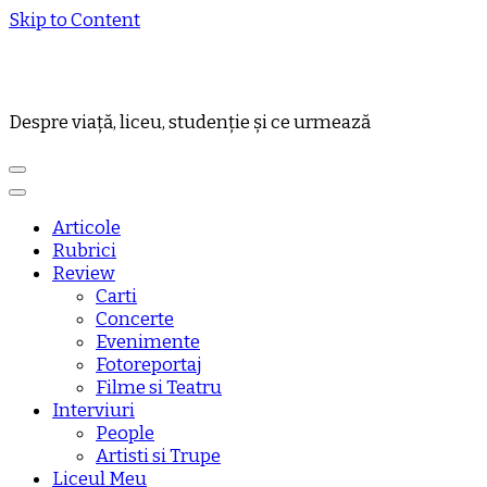
Skip to Content
Despre viață, liceu, studenție și ce urmează
Articole
Rubrici
Review
Carti
Concerte
Evenimente
Fotoreportaj
Filme si Teatru
Interviuri
People
Artisti si Trupe
Liceul Meu