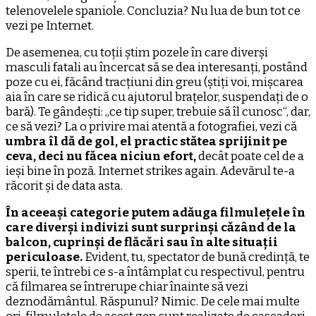
telenovelele spaniole. Concluzia? Nu lua de bun tot ce
vezi pe Internet.
De asemenea, cu toții știm pozele în care diverși
masculi fatali au încercat să se dea interesanți, postând
poze cu ei, făcând tracțiuni din greu (știți voi, mișcarea
aia în care se ridică cu ajutorul brațelor, suspendați de o
bară). Te gândești: „ce tip super, trebuie să îl cunosc“, dar,
ce să vezi? La o privire mai atentă a fotografiei, vezi că
umbra îl dă de gol, el practic stătea sprijinit pe
ceva, deci nu făcea niciun efort,
decât poate cel de a
ieși bine în poză. Internet strikes again. Adevărul te-a
răcorit și de data asta.
În aceeași categorie putem adăuga filmulețele în
care diverși indivizi sunt surprinși căzând de la
balcon, cuprinși de flăcări sau în alte situații
periculoase.
Evident, tu, spectator de bună credință, te
sperii, te întrebi ce s-a întâmplat cu respectivul, pentru
că filmarea se întrerupe chiar înainte să vezi
deznodământul. Răspunul? Nimic. De cele mai multe