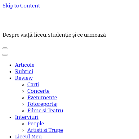
Skip to Content
Despre viață, liceu, studenție și ce urmează
Articole
Rubrici
Review
Carti
Concerte
Evenimente
Fotoreportaj
Filme si Teatru
Interviuri
People
Artisti si Trupe
Liceul Meu