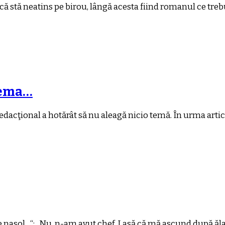
că stă neatins pe birou, lângă acesta fiind romanul ce trebu
 tema…
edacţional a hotărât să nu aleagă nicio temă. În urma artico
 e nasol…“; „Nu, n-am avut chef. Lasă că mă ascund după ăla 