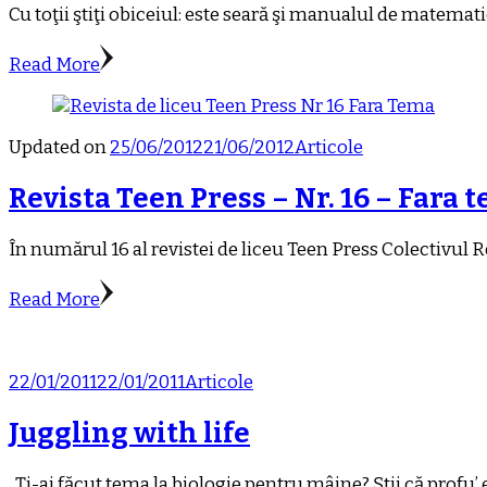
Cu toţii ştiţi obiceiul: este seară şi manualul de matemati
Read More
Updated on
25/06/2012
21/06/2012
Articole
Revista Teen Press – Nr. 16 – Fara
În numărul 16 al revistei de liceu Teen Press Colectivul R
Read More
22/01/2011
22/01/2011
Articole
Juggling with life
„Ţi-ai făcut tema la biologie pentru mâine? Ştii că profu’