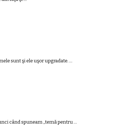
mele sunt şi ele uşor upgradate. …
 atunci când spuneam „temă pentru …