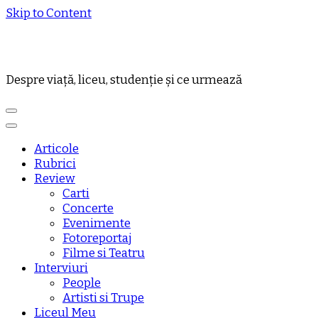
Skip to Content
Despre viață, liceu, studenție și ce urmează
Articole
Rubrici
Review
Carti
Concerte
Evenimente
Fotoreportaj
Filme si Teatru
Interviuri
People
Artisti si Trupe
Liceul Meu