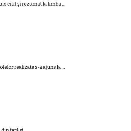
ie citit şi rezumat la limba …
lelor realizate s-a ajuns la …
din faţă şi …