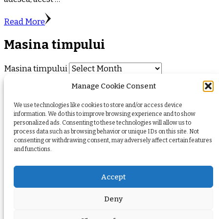
Read More
Masina timpului
Masina timpului
Manage Cookie Consent
Despre noi
Ce facem?
We use technologies like cookies to store and/or access device
Istoria Revistei
information. We do this to improve browsing experience and to show
Vreau in echipa!
personalized ads. Consenting to these technologies will allow us to
Blogu’
process data such as browsing behavior or unique IDs on this site. Not
Arhiva Revistei
consenting or withdrawing consent, may adversely affect certain features
Contact
and functions.
Privacy Policy
Accept
Terms
Cookie Policy (EU)
Deny
© Copyright 2026
. All Rights Reserved.
Yummy Recipe
| Developed By
Blossom Themes
. Powered by