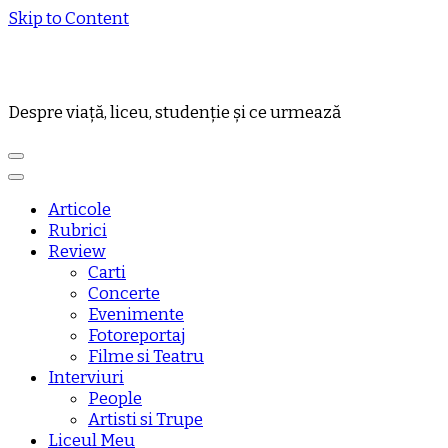
Skip to Content
Despre viață, liceu, studenție și ce urmează
Articole
Rubrici
Review
Carti
Concerte
Evenimente
Fotoreportaj
Filme si Teatru
Interviuri
People
Artisti si Trupe
Liceul Meu