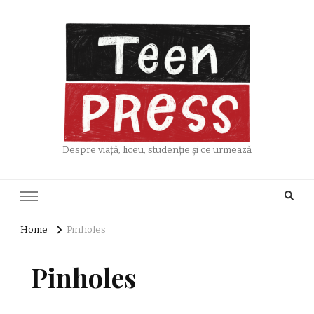
Despre viață, liceu, studenție și ce urmează
Home
Pinholes
Pinholes