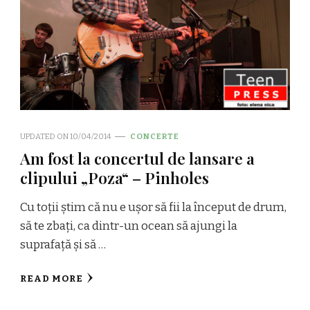
UPDATED ON
10/04/2014
CONCERTE
Am fost la concertul de lansare a
clipului „Poza“ – Pinholes
Cu toții știm că nu e ușor să fii la început de drum,
să te zbați, ca dintr-un ocean să ajungi la
suprafață și să …
READ MORE