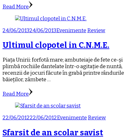
Read More
24/06/2013
24/06/2013
Evenimente
Review
Ultimul clopotel in C.N.M.E.
Piața Unirii: forfotă mare; ambuteiaje de fete ce-și
plimbă rochiile dantelate într-o agitație de nuntă,
recenzii de jocuri făcute în grabă printre rândurile
băieților, zâmbete …
Read More
22/06/2012
22/06/2012
Evenimente
Review
Sfarsit de an scolar savist