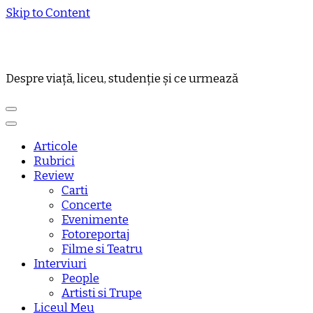
Skip to Content
Despre viață, liceu, studenție și ce urmează
Articole
Rubrici
Review
Carti
Concerte
Evenimente
Fotoreportaj
Filme si Teatru
Interviuri
People
Artisti si Trupe
Liceul Meu